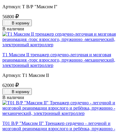
Артикул: Т В/Р "Максим I"
56800
В корзину
В наличии
Т1 Максим II тренажер сердечно-легочная и мозговая
реанимация -торс взрослого, пружинно -механический,
электронный контроллер
Артикул: Т1 Максим II
62000
В корзину
В наличии
Т01 В/Р "Максим II" Тренажер сердечно - легочной и
мозговой реанимации взрослого и ребёнка, пружинно -