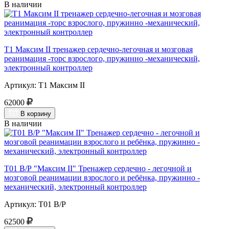
В наличии
Т1 Максим II тренажер сердечно-легочная и мозговая
реанимация -торс взрослого, пружинно -механический,
электронный контроллер
Артикул: Т1 Максим II
62000
В корзину
В наличии
Т01 В/Р "Максим II" Тренажер сердечно - легочной и
мозговой реанимации взрослого и ребёнка, пружинно -
механический, электронный контроллер
Артикул: Т01 В/Р
62500