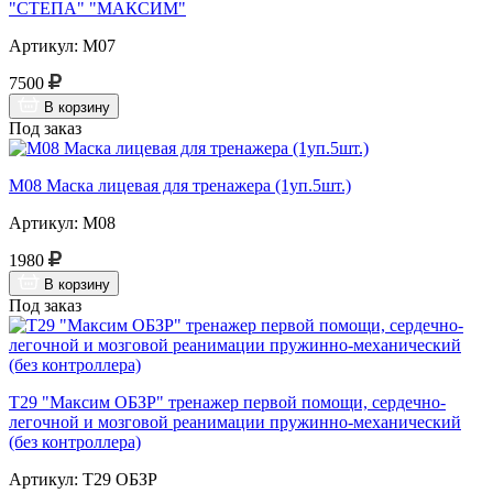
"СТЕПА" "МАКСИМ"
Артикул: М07
7500
В корзину
Под заказ
М08 Маска лицевая для тренажера (1уп.5шт.)
Артикул: М08
1980
В корзину
Под заказ
Т29 "Максим ОБЗР" тренажер первой помощи, сердечно-
легочной и мозговой реанимации пружинно-механический
(без контроллера)
Артикул: Т29 ОБЗР