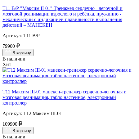
Т11 В/Р "Максим II-01" Тренажер сердечно - легочной и
мозговой реанимации взрослого и ребёнка, пружинно -
механический с индикацией правильности выполнения
действий – МАНЕКЕН
Артикул: Т11 В/Р
79900
В корзину
В наличии
Хит
Т12 Максим III-01 манекен-тренажер сердечно-легочная и
мозговая реанимация, табло настенное, электронный
контроллер
Артикул: Т12 Максим III-01
109900
В корзину
В наличии