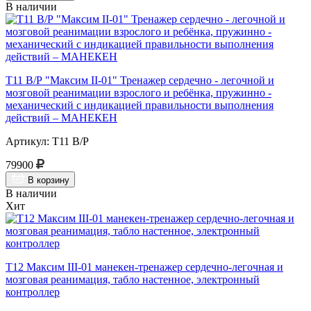
В наличии
Т11 В/Р "Максим II-01" Тренажер сердечно - легочной и
мозговой реанимации взрослого и ребёнка, пружинно -
механический с индикацией правильности выполнения
действий – МАНЕКЕН
Артикул: Т11 В/Р
79900
В корзину
В наличии
Хит
Т12 Максим III-01 манекен-тренажер сердечно-легочная и
мозговая реанимация, табло настенное, электронный
контроллер