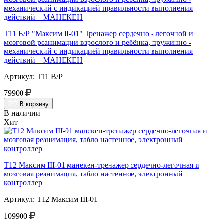
Т11 В/Р "Максим II-01" Тренажер сердечно - легочной и
мозговой реанимации взрослого и ребёнка, пружинно -
механический с индикацией правильности выполнения
действий – МАНЕКЕН
Артикул: Т11 В/Р
79900
В корзину
В наличии
Хит
Т12 Максим III-01 манекен-тренажер сердечно-легочная и
мозговая реанимация, табло настенное, электронный
контроллер
Артикул: Т12 Максим III-01
109900