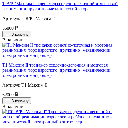
Т В/Р "Максим I" тренажер сердечно-легочной и мозговой
реанимации пружинно-механический - торс
Артикул: Т В/Р "Максим I"
56800
В корзину
В наличии
Т1 Максим II тренажер сердечно-легочная и мозговая
реанимация -торс взрослого, пружинно -механический,
электронный контроллер
Артикул: Т1 Максим II
62000
В корзину
В наличии