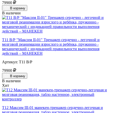
79900
В корзину
В наличии
Т11 В/Р "Максим II-01" Тренажер сердечно - легочной и
мозговой реанимации взрослого и ребёнка, пружинно -
механический с индикацией правильности выполнения
действий – МАНЕКЕН
Артикул: Т11 В/Р
79900
В корзину
В наличии
Хит
Т12 Максим III-01 манекен-тренажер сердечно-легочная и
мозговая реанимация, табло настенное, электронный