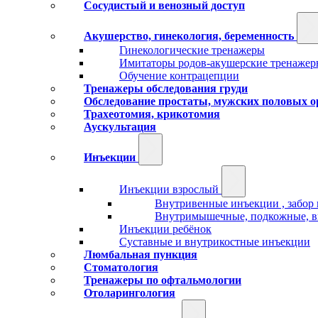
Сосудистый и венозный доступ
Акушерство, гинекология, беременность
Гинекологические тренажеры
Имитаторы родов-акушерские тренажер
Обучение контрацепции
Тренажеры обследования груди
Обследование простаты, мужских половых о
Трахеотомия, крикотомия
Аускультация
Инъекции
Инъекции взрослый
Внутривенные инъекции , забор 
Внутримышечные, подкожные, 
Инъекции ребёнок
Суставные и внутрикостные инъекции
Люмбальная пункция
Стоматология
Тренажеры по офтальмологии
Отоларингология