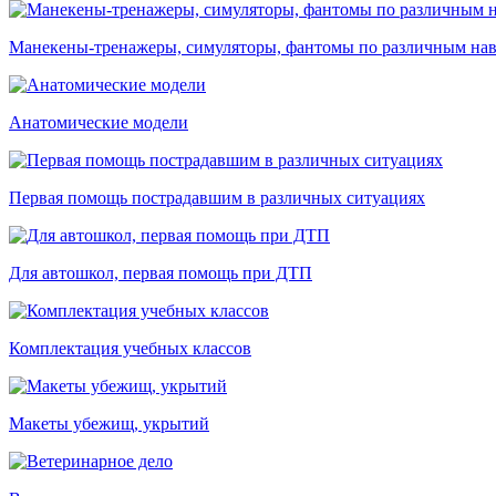
Манекены-тренажеры, симуляторы, фантомы по различным на
Анатомические модели
Первая помощь пострадавшим в различных ситуациях
Для автошкол, первая помощь при ДТП
Комплектация учебных классов
Макеты убежищ, укрытий