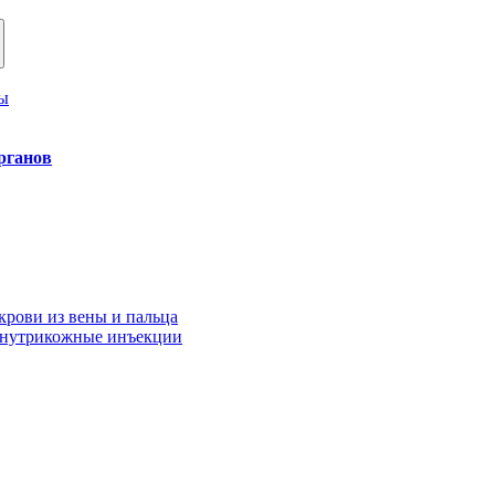
ы
рганов
крови из вены и пальца
внутрикожные инъекции