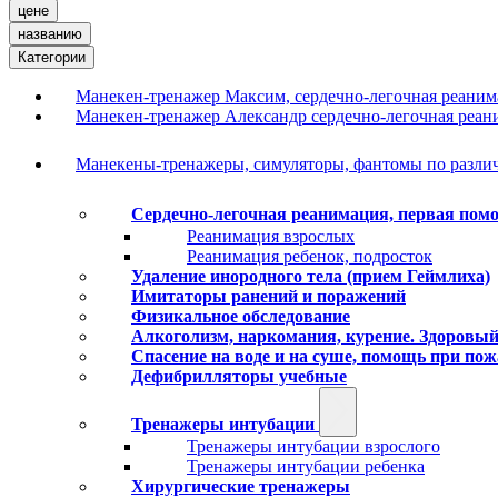
цене
названию
Категории
Манекен-тренажер Максим, сердечно-легочная реаним
Манекен-тренажер Александр сердечно-легочная реан
Манекены-тренажеры, симуляторы, фантомы по разл
Сердечно-легочная реанимация, первая по
Реанимация взрослых
Реанимация ребенок, подросток
Удаление инородного тела (прием Геймлиха)
Имитаторы ранений и поражений
Физикальное обследование
Алкоголизм, наркомания, курение. Здоровый
Спасение на воде и на суше, помощь при пож
Дефибрилляторы учебные
Тренажеры интубации
Тренажеры интубации взрослого
Тренажеры интубации ребенка
Хирургические тренажеры