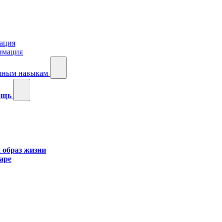
ация
имация
ичным навыкам
мощь
 образ жизни
аре