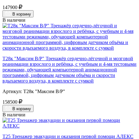
147900
В корзину
В наличии
Т28к "Максим В/Р" Тренажёр сердечно-лёгочной и мозговой
реанимации взрослого и ребёнка, с учебным и 4-мя тестовыми
режимами, обучающей компьютерной анимационной
программой, цифровым датчиком объёма и скорости
вдыхаемого воздуха, в комплекте с сумкой
Артикул: Т28к "Максим В/Р"
158500
В корзину
В наличии
Т25 Тренажер эвакуации и оказания первой помощи АЛЕКС