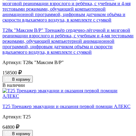
Т28к "Максим В/Р" Тренажёр сердечно-лёгочной и мозговой
реанимации взрослого и ребёнка, с учебным и 4-мя тестовыми
режимами, обучающей компьютерной анимационной
программой, цифровым датчиком объёма и скорости
вдыхаемого воздуха, в комплекте с сумкой
Артикул: Т28к "Максим В/Р"
158500
В корзину
В наличии
Т25 Тренажер эвакуации и оказания первой помощи АЛЕКС
Артикул: Т25
64800
В корзину