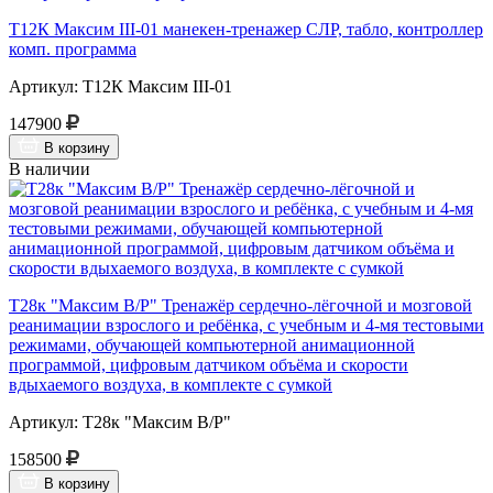
Т12К Максим III-01 манекен-тренажер СЛР, табло, контроллер
комп. программа
Артикул: Т12К Максим III-01
147900
В корзину
В наличии
Т28к "Максим В/Р" Тренажёр сердечно-лёгочной и мозговой
реанимации взрослого и ребёнка, с учебным и 4-мя тестовыми
режимами, обучающей компьютерной анимационной
программой, цифровым датчиком объёма и скорости
вдыхаемого воздуха, в комплекте с сумкой
Артикул: Т28к "Максим В/Р"
158500
В корзину