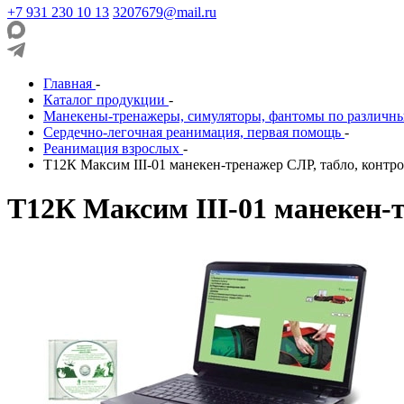
+7 931 230 10 13
3207679@mail.ru
Главная
-
Каталог продукции
-
Манекены-тренажеры, симуляторы, фантомы по различн
Сердечно-легочная реанимация, первая помощь
-
Реанимация взрослых
-
Т12К Максим III-01 манекен-тренажер СЛР, табло, контр
Т12К Максим III-01 манекен-