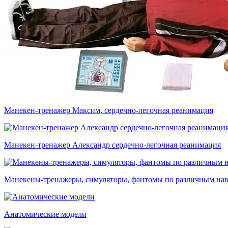
Манекен-тренажер Максим, сердечно-легочная реанимация
Манекен-тренажер Александр сердечно-легочная реанимация
Манекены-тренажеры, симуляторы, фантомы по различным на
Анатомические модели