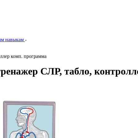
ым навыкам
-
оллер комп. программа
тренажер СЛР, табло, контрол