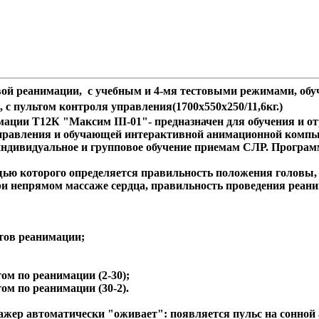
говой реанимации, с учебным и 4-мя тестовыми режимами, 
, с пультом контроля управления
(1700х550х250/11,6кг.)
мации Т12К "Максим III-01"- предназначен для обучения и 
-управления и обучающей интерактивной анимационной ком
дивидуальное и групповое обучение приемам СЛР. Программ
ю которого определяется правильность положения головы, с
ри непрямом массаже сердца, правильность проведения реани
нтов реанимации;
ом по реанимации (2-30);
ом по реанимации (30-2).
жер автоматически "оживает": появляется пульс на сонной 