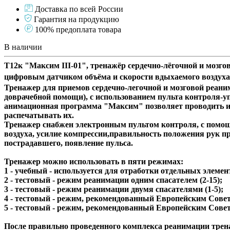
Доставка по всей России
Гарантия на продукцию
100% предоплата товара
В наличии
Т12к "Максим III-01", тренажёр сердечно-лёгочной и моз
цифровым датчиком объёма и скорости вдыхаемого воздуха
Тренажер для приемов сердечно-легочной и мозговой реани
доврачебной помощи), с использованием пульта контроля
анимационная программа "Максим" позволяет проводить ин
распечатывать их.
Тренажер снабжен электронным пультом контроля, с помощь
воздуха, усилие компрессии,правильность положения рук п
пострадавшего, появление пульса.
Тренажер можно использовать в пяти режимах:
1 - учебный - используется для отработки отдельных элеме
2 - тестовый - режим реанимации одним спасателем (2-15);
3 - тестовый - режим реанимации двумя спасателями (1-5);
4 - тестовый - режим, рекомендованный Европейским Совет
5 - тестовый - режим, рекомендованный Европейским Совет
После правильно проведенного комплекса реанимации трена