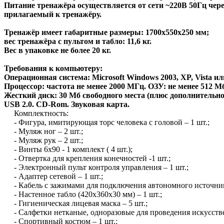
Питание тренажёра осуществляется от сети ~220В 50Гц через
прилагаемый к тренажёру.
Тренажёр имеет габаритные размеры: 1700х550х250 мм;
вес тренажёра с пультом и табло: 11,6 кг.
Вес в упаковке не более 20 кг.
Требования к компьютеру:
Операционная система: Microsoft Windows 2003, XP, Vista ил
Процессор: частота не менее 2000 МГц. ОЗУ: не менее 512 М
Жесткий диск: 30 Мб свободного места (плюс дополнительно 
USB 2.0. CD-Rom. Звуковая карта.
Комплектность:
- Фигура, имитирующая торс человека с головой – 1 шт.;
- Муляж ног – 2 шт.;
- Муляж рук – 2 шт.;
- Винты 6х90 - 1 комплект ( 4 шт.);
- Отвертка для крепления конечностей -1 шт.;
- Электронный пульт контроля управления – 1 шт.;
- Адаптер сетевой – 1 шт.;
- Кабель с зажимами для подключения автономного источника
- Настенное табло (420х360х30 мм) – 1 шт.;
- Гигиеническая лицевая маска – 5 шт.;
- Салфетки нетканые, одноразовые для проведения искусстве
- Спортивный костюм – 1 шт,;