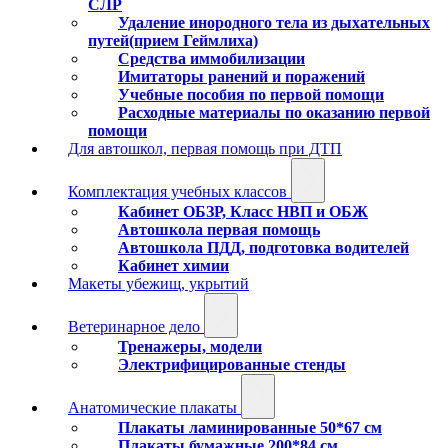
СЛР
Удаление инородного тела из дыхательных
путей(прием Геймлиха)
Средства иммобилизации
Имитаторы ранений и поражений
Учебные пособия по первой помощи
Расходные материалы по оказанию первой
помощи
Для автошкол, первая помощь при ДТП
Комплектация учебных классов
Кабинет ОБЗР, Класс НВП и ОБЖ
Автошкола первая помощь
Автошкола ПДД, подготовка водителей
Кабинет химии
Макеты убежищ, укрытий
Ветеринарное дело
Тренажеры, модели
Электрифицированные стенды
Анатомические плакаты
Плакаты ламинированные 50*67 см
Плакаты бумажные 200*84 см