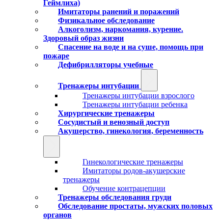
Геймлиха)
Имитаторы ранений и поражений
Физикальное обследование
Алкоголизм, наркомания, курение.
Здоровый образ жизни
Спасение на воде и на суше, помощь при
пожаре
Дефибрилляторы учебные
Тренажеры интубации
Тренажеры интубации взрослого
Тренажеры интубации ребенка
Хирургические тренажеры
Сосудистый и венозный доступ
Акушерство, гинекология, беременность
Гинекологические тренажеры
Имитаторы родов-акушерские
тренажеры
Обучение контрацепции
Тренажеры обследования груди
Обследование простаты, мужских половых
органов