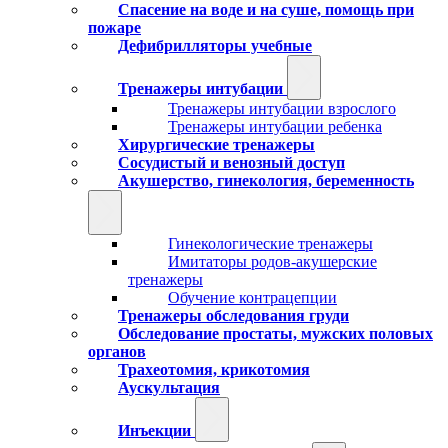
Спасение на воде и на суше, помощь при
пожаре
Дефибрилляторы учебные
Тренажеры интубации
Тренажеры интубации взрослого
Тренажеры интубации ребенка
Хирургические тренажеры
Сосудистый и венозный доступ
Акушерство, гинекология, беременность
Гинекологические тренажеры
Имитаторы родов-акушерские
тренажеры
Обучение контрацепции
Тренажеры обследования груди
Обследование простаты, мужских половых
органов
Трахеотомия, крикотомия
Аускультация
Инъекции