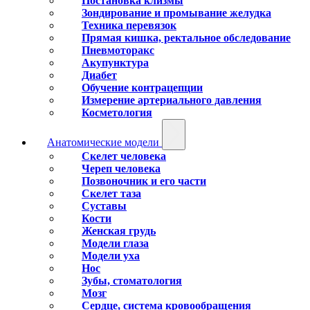
Постановка клизмы
Зондирование и промывание желудка
Техника перевязок
Прямая кишка, ректальное обследование
Пневмоторакс
Акупунктура
Диабет
Обучение контрацепции
Измерение артериального давления
Косметология
Анатомические модели
Скелет человека
Череп человека
Позвоночник и его части
Скелет таза
Суставы
Кости
Женская грудь
Модели глаза
Модели уха
Нос
Зубы, стоматология
Мозг
Сердце, система кровообращения