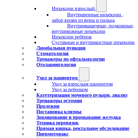
Инъекции взрослый
Внутривенные инъекции ,
забор крови из вены и пальца
Внутримышечные, подкожные,
внутрикожные инъекции
Инъекции ребёнок
Суставные и внутрикостные инъекции
Люмбальная пункция
Стоматология
Тренажеры по офтальмологии
Отоларингология
Уход за пациентом
Уход за взрослым пациентом
Уход за ребенком
Катетеризация мочевого пузыря, диализ
Тренажеры остомии
Пролежни
Постановка клизмы
Зондирование и промывание желудка
Техника перевязок
Прямая кишка, ректальное обследование
Пневмоторакс