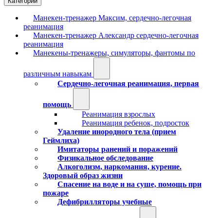
Категории
Манекен-тренажер Максим, сердечно-легочная
реанимация
Манекен-тренажер Александр сердечно-легочная
реанимация
Манекены-тренажеры, симуляторы, фантомы по
различным навыкам
Сердечно-легочная реанимация, первая
помощь
Реанимация взрослых
Реанимация ребенок, подросток
Удаление инородного тела (прием
Геймлиха)
Имитаторы ранений и поражений
Физикальное обследование
Алкоголизм, наркомания, курение.
Здоровый образ жизни
Спасение на воде и на суше, помощь при
пожаре
Дефибрилляторы учебные