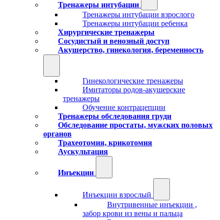
Тренажеры интубации
Тренажеры интубации взрослого
Тренажеры интубации ребенка
Хирургические тренажеры
Сосудистый и венозный доступ
Акушерство, гинекология, беременность
Гинекологические тренажеры
Имитаторы родов-акушерские
тренажеры
Обучение контрацепции
Тренажеры обследования груди
Обследование простаты, мужских половых
органов
Трахеотомия, крикотомия
Аускультация
Инъекции
Инъекции взрослый
Внутривенные инъекции ,
забор крови из вены и пальца