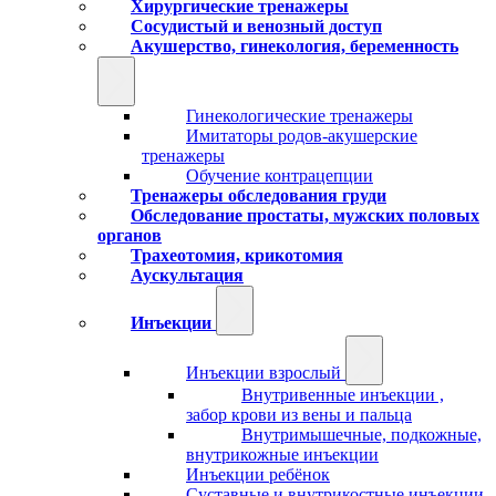
Хирургические тренажеры
Сосудистый и венозный доступ
Акушерство, гинекология, беременность
Гинекологические тренажеры
Имитаторы родов-акушерские
тренажеры
Обучение контрацепции
Тренажеры обследования груди
Обследование простаты, мужских половых
органов
Трахеотомия, крикотомия
Аускультация
Инъекции
Инъекции взрослый
Внутривенные инъекции ,
забор крови из вены и пальца
Внутримышечные, подкожные,
внутрикожные инъекции
Инъекции ребёнок
Суставные и внутрикостные инъекции