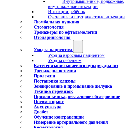
Внутримышечные, подкожные,
внутрикожные инъекции
Инъекции ребёнок
Суставные и внутрикостные инъекции
Люмбальная пункция
Стоматология
Тренажеры по офтальмологии
Отоларингология
Уход за пациентом
Уход за взрослым пациентом
Уход за ребенком
Катетеризация мочевого пузыря, диализ
Тренажеры остомии
Пролежни
Постановка клизмы
Зондирование и промывание желудка
Техника перевязок
Прямая кишка, ректальное обследование
Пневмоторакс
Акупунктура
Диабет
Обучение контрацепции
Измерение артериального давления
Косметология