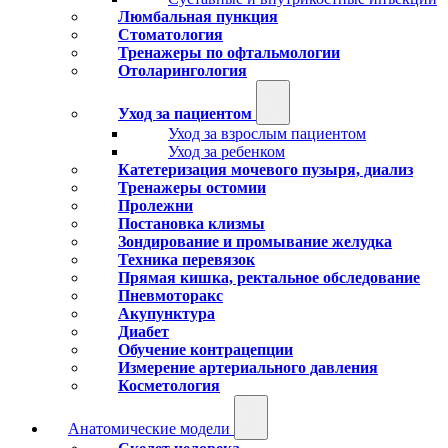
Люмбальная пункция
Стоматология
Тренажеры по офтальмологии
Отоларингология
Уход за пациентом
Уход за взрослым пациентом
Уход за ребенком
Катетеризация мочевого пузыря, диализ
Тренажеры остомии
Пролежни
Постановка клизмы
Зондирование и промывание желудка
Техника перевязок
Прямая кишка, ректальное обследование
Пневмоторакс
Акупунктура
Диабет
Обучение контрацепции
Измерение артериального давления
Косметология
Анатомические модели