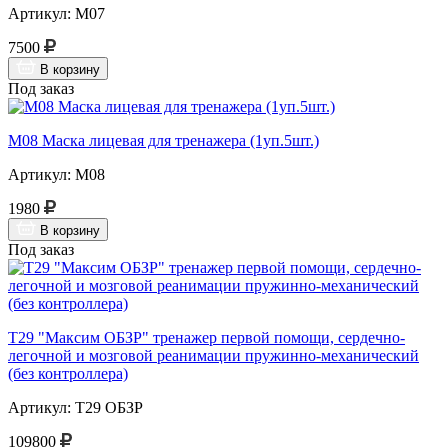
Артикул: М07
7500
В корзину
Под заказ
М08 Маска лицевая для тренажера (1уп.5шт.)
Артикул: М08
1980
В корзину
Под заказ
Т29 "Максим ОБЗР" тренажер первой помощи, сердечно-
легочной и мозговой реанимации пружинно-механический
(без контроллера)
Артикул: Т29 ОБЗР
109800