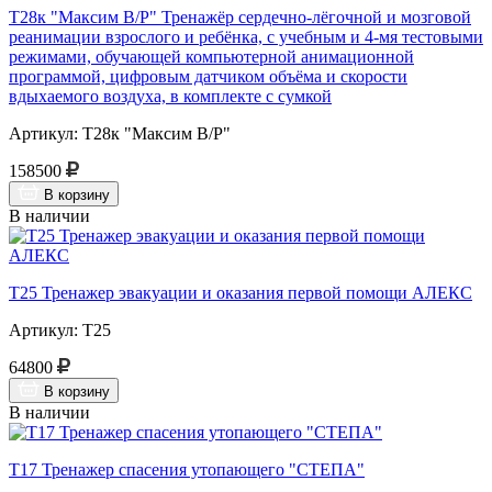
Т28к "Максим В/Р" Тренажёр сердечно-лёгочной и мозговой
реанимации взрослого и ребёнка, с учебным и 4-мя тестовыми
режимами, обучающей компьютерной анимационной
программой, цифровым датчиком объёма и скорости
вдыхаемого воздуха, в комплекте с сумкой
Артикул: Т28к "Максим В/Р"
158500
В корзину
В наличии
Т25 Тренажер эвакуации и оказания первой помощи АЛЕКС
Артикул: Т25
64800
В корзину
В наличии
Т17 Тренажер спасения утопающего "СТЕПА"