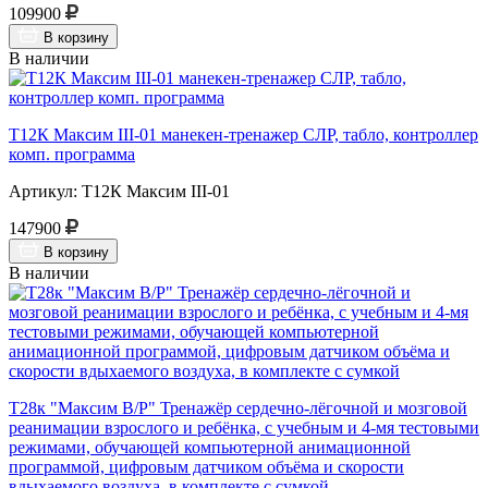
109900
В корзину
В наличии
Т12К Максим III-01 манекен-тренажер СЛР, табло, контроллер
комп. программа
Артикул: Т12К Максим III-01
147900
В корзину
В наличии
Т28к "Максим В/Р" Тренажёр сердечно-лёгочной и мозговой
реанимации взрослого и ребёнка, с учебным и 4-мя тестовыми
режимами, обучающей компьютерной анимационной
программой, цифровым датчиком объёма и скорости
вдыхаемого воздуха, в комплекте с сумкой