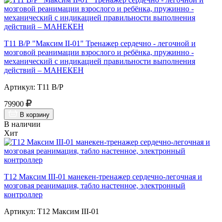
Т11 В/Р "Максим II-01" Тренажер сердечно - легочной и
мозговой реанимации взрослого и ребёнка, пружинно -
механический с индикацией правильности выполнения
действий – МАНЕКЕН
Артикул: Т11 В/Р
79900
В корзину
В наличии
Хит
Т12 Максим III-01 манекен-тренажер сердечно-легочная и
мозговая реанимация, табло настенное, электронный
контроллер
Артикул: Т12 Максим III-01