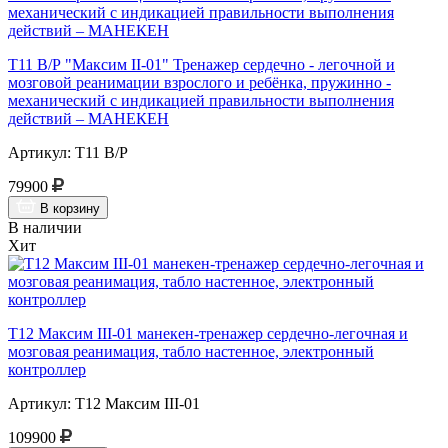
Т11 В/Р "Максим II-01" Тренажер сердечно - легочной и
мозговой реанимации взрослого и ребёнка, пружинно -
механический с индикацией правильности выполнения
действий – МАНЕКЕН
Артикул: Т11 В/Р
79900
В корзину
В наличии
Хит
Т12 Максим III-01 манекен-тренажер сердечно-легочная и
мозговая реанимация, табло настенное, электронный
контроллер
Артикул: Т12 Максим III-01
109900