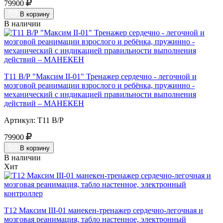
79900
В корзину
В наличии
Т11 В/Р "Максим II-01" Тренажер сердечно - легочной и
мозговой реанимации взрослого и ребёнка, пружинно -
механический с индикацией правильности выполнения
действий – МАНЕКЕН
Артикул: Т11 В/Р
79900
В корзину
В наличии
Хит
Т12 Максим III-01 манекен-тренажер сердечно-легочная и
мозговая реанимация, табло настенное, электронный