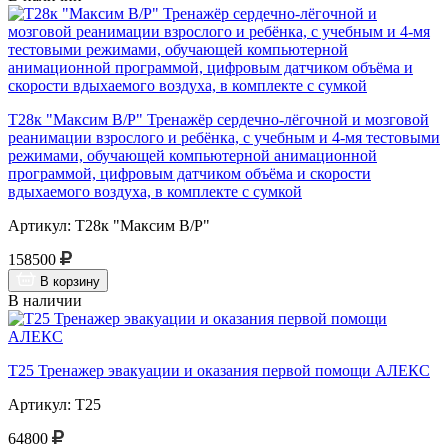
Т28к "Максим В/Р" Тренажёр сердечно-лёгочной и мозговой
реанимации взрослого и ребёнка, с учебным и 4-мя тестовыми
режимами, обучающей компьютерной анимационной
программой, цифровым датчиком объёма и скорости
вдыхаемого воздуха, в комплекте с сумкой
Артикул: Т28к "Максим В/Р"
158500
В корзину
В наличии
Т25 Тренажер эвакуации и оказания первой помощи АЛЕКС
Артикул: Т25
64800