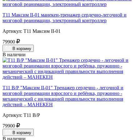
Т11 Максим II-01 манекен-тренажер сердечно-легочной и
мозговой реанимации, электронный контроллер
Артикул: Т11 Максим II-01
79900
В корзину
В наличии
Т11 В/Р "Максим II-01" Тренажер сердечно - легочной и
мозговой реанимации взрослого и ребёнка, пружинно -
механический с индикацией правильности выполнения
действий – МАНЕКЕН
Артикул: Т11 В/Р
79900
В корзину
В наличии