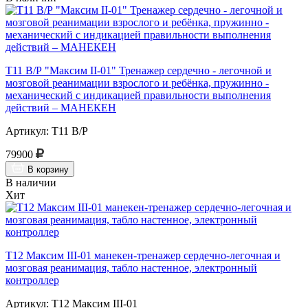
Т11 В/Р "Максим II-01" Тренажер сердечно - легочной и
мозговой реанимации взрослого и ребёнка, пружинно -
механический с индикацией правильности выполнения
действий – МАНЕКЕН
Артикул: Т11 В/Р
79900
В корзину
В наличии
Хит
Т12 Максим III-01 манекен-тренажер сердечно-легочная и
мозговая реанимация, табло настенное, электронный
контроллер
Артикул: Т12 Максим III-01