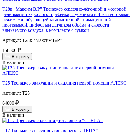
Т28к "Максим В/Р" Тренажёр сердечно-лёгочной и мозговой
реанимации взрослого и ребёнка, с учебным и 4-мя тестовыми
режимами, обучающей компьютерной анимационной
программой, цифровым датчиком объёма и скорости
вдыхаемого воздуха, в комплекте с сумкой
Артикул: Т28к "Максим В/Р"
158500
В корзину
В наличии
Т25 Тренажер эвакуации и оказания первой помощи АЛЕКС
Артикул: Т25
64800
В корзину
В наличии
Т17 Тренажер спасения утопающего "СТЕПА"