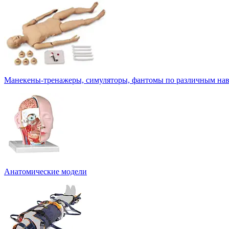
Манекены-тренажеры, симуляторы, фантомы по различным на
Анатомические модели