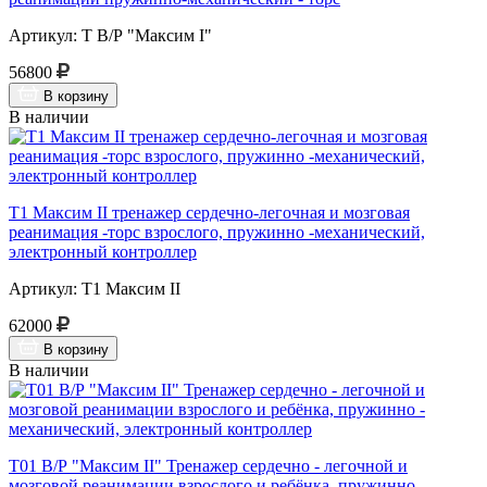
Артикул: Т В/Р "Максим I"
56800
В корзину
В наличии
Т1 Максим II тренажер сердечно-легочная и мозговая
реанимация -торс взрослого, пружинно -механический,
электронный контроллер
Артикул: Т1 Максим II
62000
В корзину
В наличии
Т01 В/Р "Максим II" Тренажер сердечно - легочной и
мозговой реанимации взрослого и ребёнка, пружинно -