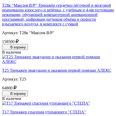
Т28к "Максим В/Р" Тренажёр сердечно-лёгочной и мозговой
реанимации взрослого и ребёнка, с учебным и 4-мя тестовыми
режимами, обучающей компьютерной анимационной
программой, цифровым датчиком объёма и скорости
вдыхаемого воздуха, в комплекте с сумкой
Артикул: Т28к "Максим В/Р"
158500
В корзину
В наличии
Т25 Тренажер эвакуации и оказания первой помощи АЛЕКС
Артикул: Т25
64800
В корзину
В наличии
Т17 Тренажер спасения утопающего "СТЕПА"