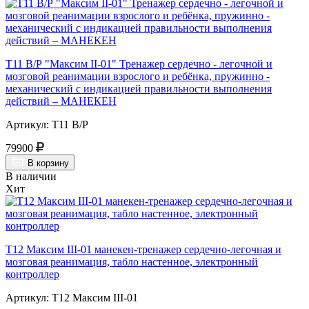
Т11 В/Р "Максим II-01" Тренажер сердечно - легочной и
мозговой реанимации взрослого и ребёнка, пружинно -
механический с индикацией правильности выполнения
действий – МАНЕКЕН
Артикул: Т11 В/Р
79900
В корзину
В наличии
Хит
Т12 Максим III-01 манекен-тренажер сердечно-легочная и
мозговая реанимация, табло настенное, электронный
контроллер
Артикул: Т12 Максим III-01