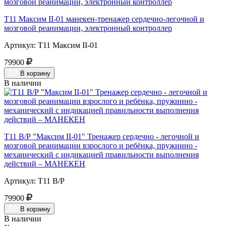
Т11 Максим II-01 манекен-тренажер сердечно-легочной и
мозговой реанимации, электронный контроллер
Артикул: Т11 Максим II-01
79900
В корзину
В наличии
Т11 В/Р "Максим II-01" Тренажер сердечно - легочной и
мозговой реанимации взрослого и ребёнка, пружинно -
механический с индикацией правильности выполнения
действий – МАНЕКЕН
Артикул: Т11 В/Р
79900
В корзину
В наличии