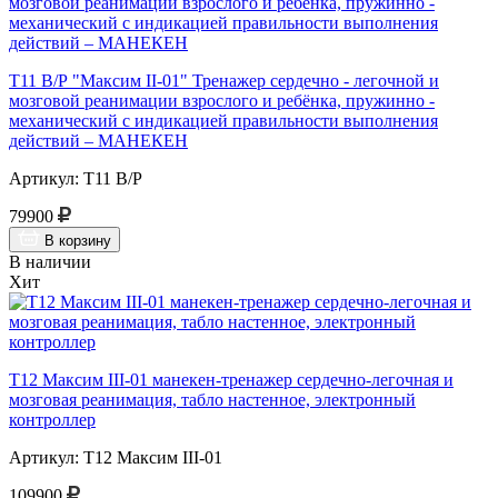
Т11 В/Р "Максим II-01" Тренажер сердечно - легочной и
мозговой реанимации взрослого и ребёнка, пружинно -
механический с индикацией правильности выполнения
действий – МАНЕКЕН
Артикул: Т11 В/Р
79900
В корзину
В наличии
Хит
Т12 Максим III-01 манекен-тренажер сердечно-легочная и
мозговая реанимация, табло настенное, электронный
контроллер
Артикул: Т12 Максим III-01
109900