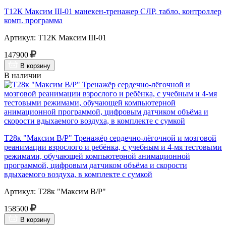
Т12К Максим III-01 манекен-тренажер СЛР, табло, контроллер
комп. программа
Артикул: Т12К Максим III-01
147900
В корзину
В наличии
Т28к "Максим В/Р" Тренажёр сердечно-лёгочной и мозговой
реанимации взрослого и ребёнка, с учебным и 4-мя тестовыми
режимами, обучающей компьютерной анимационной
программой, цифровым датчиком объёма и скорости
вдыхаемого воздуха, в комплекте с сумкой
Артикул: Т28к "Максим В/Р"
158500
В корзину