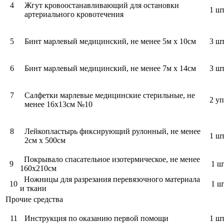
4
Жгут кровоостанавливающий для остановки
1 шт
артериального кровотечения
5
Бинт марлевый медицинский, не менее 5м х 10см
3 ш
6
Бинт марлевый медицинский, не менее 7м х 14см
3 ш
7
Салфетки марлевые медицинские стерильные, не
2 уп
менее 16х13см №10
8
Лейкопластырь фиксирующий рулонный, не менее
1 шт
2см х 500см
Покрывало спасательное изотермическое, не менее
9
1 шт
160х210см
Ножницы для разрезания перевязочного материала
10
1 шт
и ткани
Прочие средства
11
Инструкция по оказанию первой помощи
1 шт