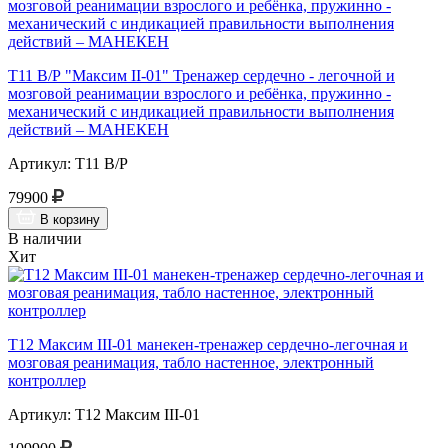
Т11 В/Р "Максим II-01" Тренажер сердечно - легочной и
мозговой реанимации взрослого и ребёнка, пружинно -
механический с индикацией правильности выполнения
действий – МАНЕКЕН
Артикул: Т11 В/Р
79900
В корзину
В наличии
Хит
Т12 Максим III-01 манекен-тренажер сердечно-легочная и
мозговая реанимация, табло настенное, электронный
контроллер
Артикул: Т12 Максим III-01