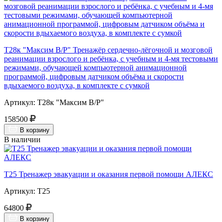
Т28к "Максим В/Р" Тренажёр сердечно-лёгочной и мозговой
реанимации взрослого и ребёнка, с учебным и 4-мя тестовыми
режимами, обучающей компьютерной анимационной
программой, цифровым датчиком объёма и скорости
вдыхаемого воздуха, в комплекте с сумкой
Артикул: Т28к "Максим В/Р"
158500
В корзину
В наличии
Т25 Тренажер эвакуации и оказания первой помощи АЛЕКС
Артикул: Т25
64800
В корзину