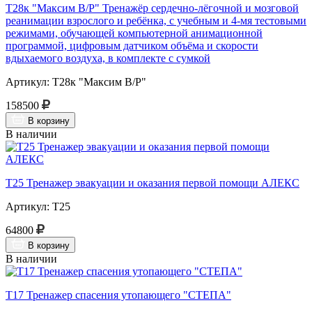
Т28к "Максим В/Р" Тренажёр сердечно-лёгочной и мозговой
реанимации взрослого и ребёнка, с учебным и 4-мя тестовыми
режимами, обучающей компьютерной анимационной
программой, цифровым датчиком объёма и скорости
вдыхаемого воздуха, в комплекте с сумкой
Артикул: Т28к "Максим В/Р"
158500
В корзину
В наличии
Т25 Тренажер эвакуации и оказания первой помощи АЛЕКС
Артикул: Т25
64800
В корзину
В наличии
Т17 Тренажер спасения утопающего "СТЕПА"