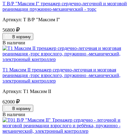
Т В/Р "Максим I" тренажер сердечно-легочной и мозговой
реанимации пружинно-механический - торс
Артикул: Т В/Р "Максим I"
56800
В корзину
В наличии
Т1 Максим II тренажер сердечно-легочная и мозговая
реанимация -торс взрослого, пружинно -механический,
электронный контроллер
Артикул: Т1 Максим II
62000
В корзину
В наличии