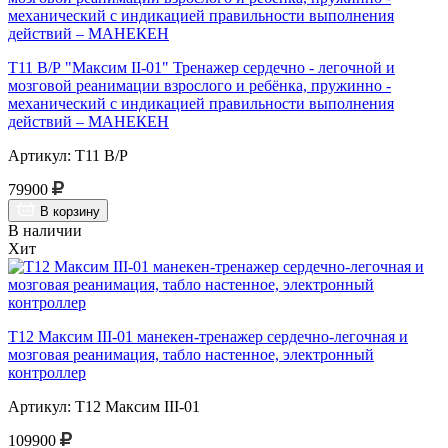
Т11 В/Р "Максим II-01" Тренажер сердечно - легочной и
мозговой реанимации взрослого и ребёнка, пружинно -
механический с индикацией правильности выполнения
действий – МАНЕКЕН
Артикул: Т11 В/Р
79900
В корзину
В наличии
Хит
Т12 Максим III-01 манекен-тренажер сердечно-легочная и
мозговая реанимация, табло настенное, электронный
контроллер
Артикул: Т12 Максим III-01
109900