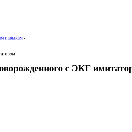
ым навыкам
-
татором
новорожденного с ЭКГ имитато