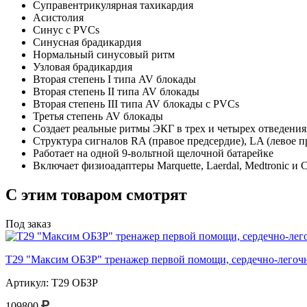
Суправентрикулярная тахикардия
Асистолия
Синус с PVCs
Синусная брадикардия
Нормальный синусовый ритм
Узловая брадикардия
Вторая степень I типа AV блокады
Вторая степень II типа AV блокады
Вторая степень III типа AV блокады c PVCs
Третья степень AV блокады
Создает реальные ритмы ЭКГ в трех и четырех отведения
Структура сигналов RA (правое предсердие), LA (левое пр
Работает на одной 9-вольтной щелочной батарейке
Включает физиоадаптеры Marquette, Laerdal, Medtronic и Ch
С этим товаром смотрят
Под заказ
Т29 "Максим ОБЗР" тренажер первой помощи, сердечно-легочн
Артикул: Т29 ОБЗР
109800