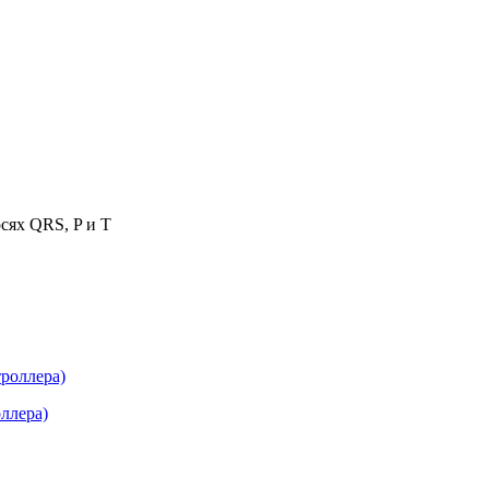
осях QRS, P и T
ллера)