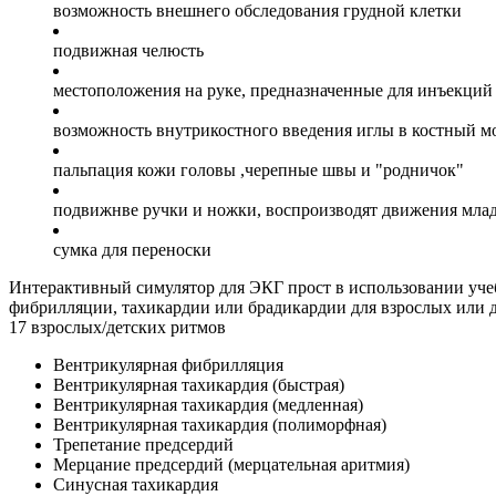
возможность внешнего обследования грудной клетки
подвижная челюсть
местоположения на руке, предназначенные для инъекций 
возможность внутрикостного введения иглы в костный мо
пальпация кожи головы ,черепные швы и "родничок"
подвижнве ручки и ножки, воспроизводят движения млад
сумка для переноски
Интерактивный симулятор для ЭКГ прост в использовании уче
фибрилляции, тахикардии или брадикардии для взрослых или д
17 взрослых/детских ритмов
Вентрикулярная фибрилляция
Вентрикулярная тахикардия (быстрая)
Вентрикулярная тахикардия (медленная)
Вентрикулярная тахикардия (полиморфная)
Трепетание предсердий
Мерцание предсердий (мерцательная аритмия)
Синусная тахикардия