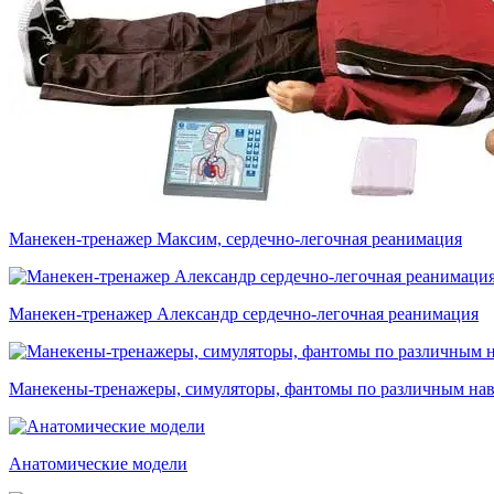
Манекен-тренажер Максим, сердечно-легочная реанимация
Манекен-тренажер Александр сердечно-легочная реанимация
Манекены-тренажеры, симуляторы, фантомы по различным на
Анатомические модели