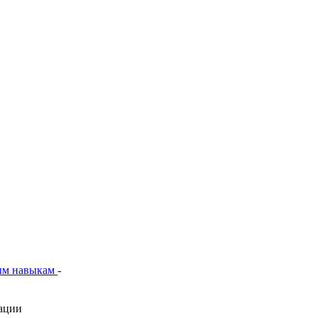
ым навыкам
-
бации