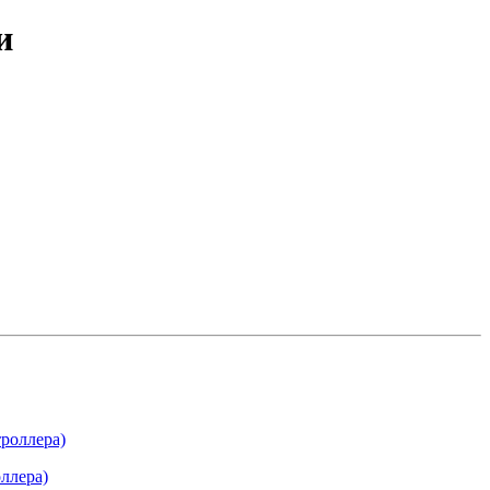
и
ллера)