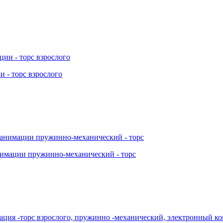
 - торс взрослого
нимации пружинно-механический - торс