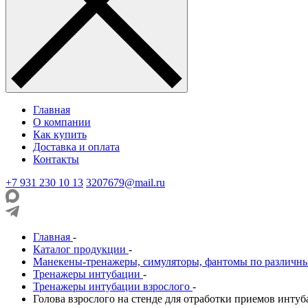
Главная
О компании
Как купить
Доставка и оплата
Контакты
+7 931 230 10 13
3207679@mail.ru
Главная
-
Каталог продукции
-
Манекены-тренажеры, симуляторы, фантомы по различн
Тренажеры интубации
-
Тренажеры интубации взрослого
-
Голова взрослого на стенде для отработки приемов инту