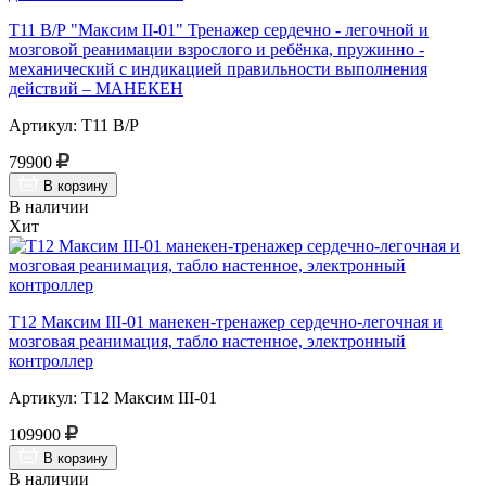
Т11 В/Р "Максим II-01" Тренажер сердечно - легочной и
мозговой реанимации взрослого и ребёнка, пружинно -
механический с индикацией правильности выполнения
действий – МАНЕКЕН
Артикул: Т11 В/Р
79900
В корзину
В наличии
Хит
Т12 Максим III-01 манекен-тренажер сердечно-легочная и
мозговая реанимация, табло настенное, электронный
контроллер
Артикул: Т12 Максим III-01
109900
В корзину
В наличии