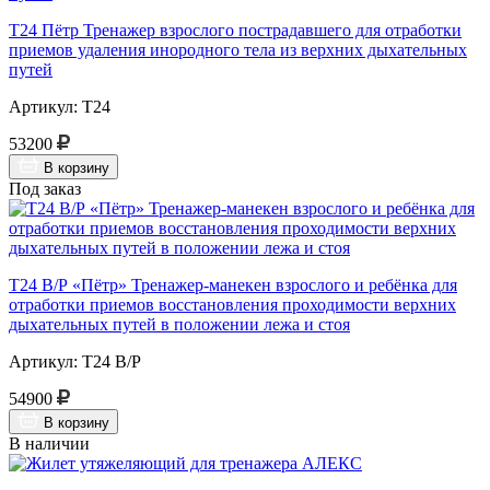
Т24 Пётр Тренажер взрослого пострадавшего для отработки
приемов удаления инородного тела из верхних дыхательных
путей
Артикул: Т24
53200
В корзину
Под заказ
Т24 В/Р «Пётр» Тренажер-манекен взрослого и ребёнка для
отработки приемов восстановления проходимости верхних
дыхательных путей в положении лежа и стоя
Артикул: Т24 В/Р
54900
В корзину
В наличии