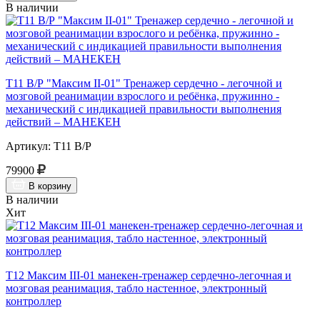
В наличии
Т11 В/Р "Максим II-01" Тренажер сердечно - легочной и
мозговой реанимации взрослого и ребёнка, пружинно -
механический с индикацией правильности выполнения
действий – МАНЕКЕН
Артикул: Т11 В/Р
79900
В корзину
В наличии
Хит
Т12 Максим III-01 манекен-тренажер сердечно-легочная и
мозговая реанимация, табло настенное, электронный
контроллер