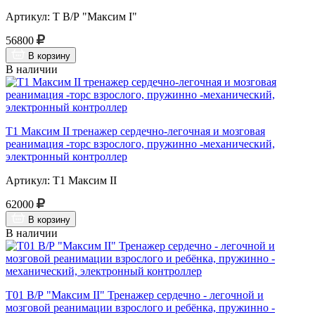
Артикул: Т В/Р "Максим I"
56800
В корзину
В наличии
Т1 Максим II тренажер сердечно-легочная и мозговая
реанимация -торс взрослого, пружинно -механический,
электронный контроллер
Артикул: Т1 Максим II
62000
В корзину
В наличии
Т01 В/Р "Максим II" Тренажер сердечно - легочной и
мозговой реанимации взрослого и ребёнка, пружинно -