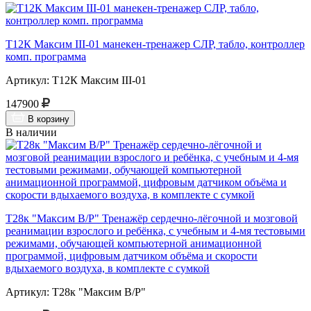
Т12К Максим III-01 манекен-тренажер СЛР, табло, контроллер
комп. программа
Артикул: Т12К Максим III-01
147900
В корзину
В наличии
Т28к "Максим В/Р" Тренажёр сердечно-лёгочной и мозговой
реанимации взрослого и ребёнка, с учебным и 4-мя тестовыми
режимами, обучающей компьютерной анимационной
программой, цифровым датчиком объёма и скорости
вдыхаемого воздуха, в комплекте с сумкой
Артикул: Т28к "Максим В/Р"