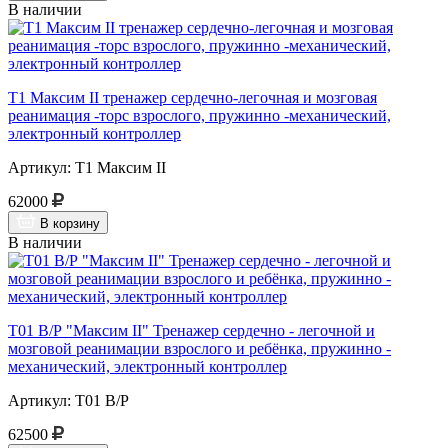
В наличии
Т1 Максим II тренажер сердечно-легочная и мозговая
реанимация -торс взрослого, пружинно -механический,
электронный контроллер
Артикул: Т1 Максим II
62000
В корзину
В наличии
Т01 В/Р "Максим II" Тренажер сердечно - легочной и
мозговой реанимации взрослого и ребёнка, пружинно -
механический, электронный контроллер
Артикул: Т01 В/Р
62500