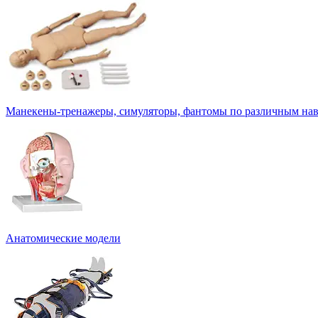
Манекены-тренажеры, симуляторы, фантомы по различным на
Анатомические модели