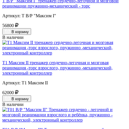
Т В/Р "Максим I" тренажер сердечно-легочной и мозговой
реанимации пружинно-механический - торс
Артикул: Т В/Р "Максим I"
56800
В корзину
В наличии
Т1 Максим II тренажер сердечно-легочная и мозговая
реанимация -торс взрослого, пружинно -механический,
электронный контроллер
Артикул: Т1 Максим II
62000
В корзину
В наличии