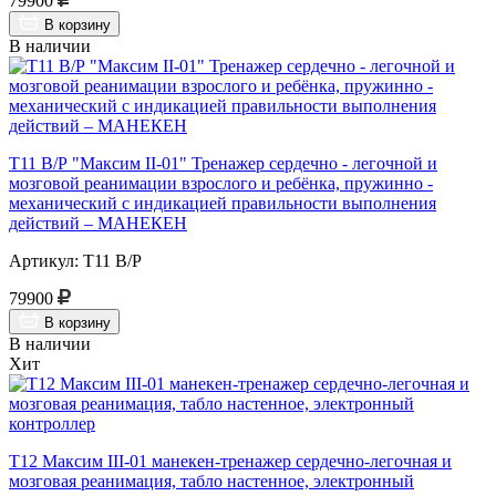
79900
В корзину
В наличии
Т11 В/Р "Максим II-01" Тренажер сердечно - легочной и
мозговой реанимации взрослого и ребёнка, пружинно -
механический с индикацией правильности выполнения
действий – МАНЕКЕН
Артикул: Т11 В/Р
79900
В корзину
В наличии
Хит
Т12 Максим III-01 манекен-тренажер сердечно-легочная и
мозговая реанимация, табло настенное, электронный