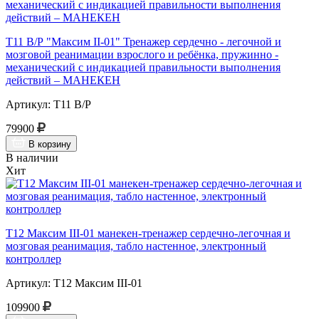
Т11 В/Р "Максим II-01" Тренажер сердечно - легочной и
мозговой реанимации взрослого и ребёнка, пружинно -
механический с индикацией правильности выполнения
действий – МАНЕКЕН
Артикул: Т11 В/Р
79900
В корзину
В наличии
Хит
Т12 Максим III-01 манекен-тренажер сердечно-легочная и
мозговая реанимация, табло настенное, электронный
контроллер
Артикул: Т12 Максим III-01
109900