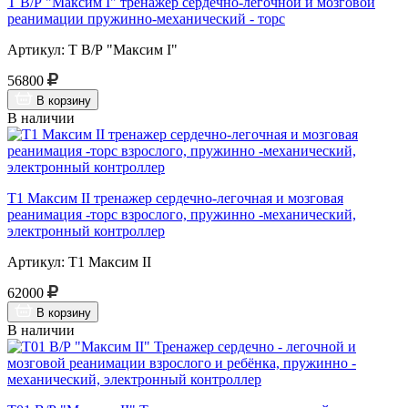
Т В/Р "Максим I" тренажер сердечно-легочной и мозговой
реанимации пружинно-механический - торс
Артикул: Т В/Р "Максим I"
56800
В корзину
В наличии
Т1 Максим II тренажер сердечно-легочная и мозговая
реанимация -торс взрослого, пружинно -механический,
электронный контроллер
Артикул: Т1 Максим II
62000
В корзину
В наличии