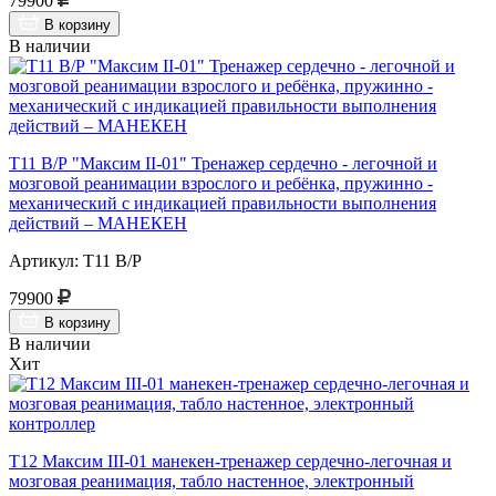
79900
В корзину
В наличии
Т11 В/Р "Максим II-01" Тренажер сердечно - легочной и
мозговой реанимации взрослого и ребёнка, пружинно -
механический с индикацией правильности выполнения
действий – МАНЕКЕН
Артикул: Т11 В/Р
79900
В корзину
В наличии
Хит
Т12 Максим III-01 манекен-тренажер сердечно-легочная и
мозговая реанимация, табло настенное, электронный