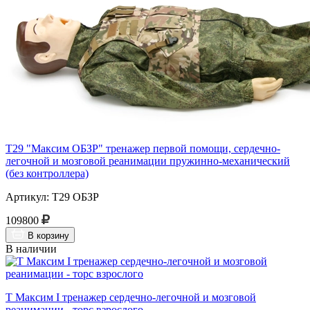
Т29 "Максим ОБЗР" тренажер первой помощи, сердечно-
легочной и мозговой реанимации пружинно-механический
(без контроллера)
Артикул: Т29 ОБЗР
109800
В корзину
В наличии
Т Максим I тренажер сердечно-легочной и мозговой
реанимации - торс взрослого