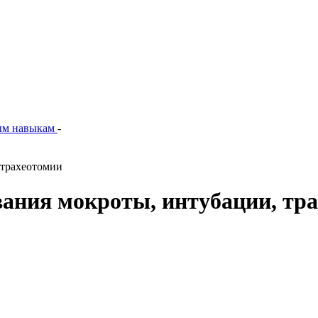
ым навыкам
-
 трахеотомии
ания мокроты, интубации, тр