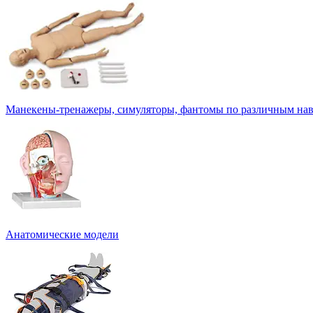
Манекены-тренажеры, симуляторы, фантомы по различным на
Анатомические модели