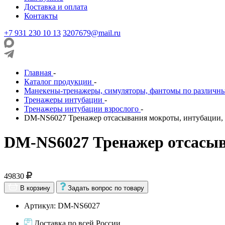
Доставка и оплата
Контакты
+7 931 230 10 13
3207679@mail.ru
Главная
-
Каталог продукции
-
Манекены-тренажеры, симуляторы, фантомы по различн
Тренажеры интубации
-
Тренажеры интубации взрослого
-
DM-NS6027 Тренажер отсасывания мокроты, интубации,
DM-NS6027 Тренажер отсасыв
49830
В корзину
Задать вопрос по товару
Артикул: DM-NS6027
Доставка по всей России