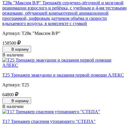
Т28к "Максим В/Р" Тренажёр сердечно-лёгочной и мозговой
реанимации взрослого и ребёнка, с учебным и 4-мя тестовыми
режимами, обучающей компьютерной анимационной
программой, цифровым датчиком объёма и скорости
вдыхаемого воздуха, в комплекте с сумкой
Артикул: Т28к "Максим В/Р"
158500
В корзину
В наличии
Т25 Тренажер эвакуации и оказания первой помощи АЛЕКС
Артикул: Т25
64800
В корзину
В наличии
Т17 Тренажер спасения утопающего "СТЕПА"