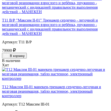
Т11 В/Р "Максим II-01" Тренажер сердечно - легочной и
мозговой реанимации взрослого и ребёнка, пружинно -
механический с индикацией правильности выполнения
действий – МАНЕКЕН
Артикул: Т11 В/Р
79900
В корзину
В наличии
Хит
Т12 Максим III-01 манекен-тренажер сердечно-легочная и
мозговая реанимация, табло настенное, электронный
контроллер
Артикул: Т12 Максим III-01