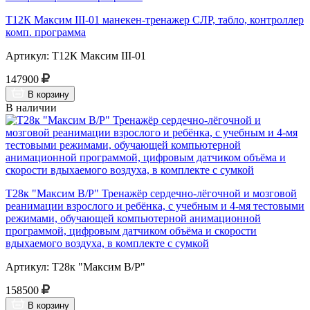
Т12К Максим III-01 манекен-тренажер СЛР, табло, контроллер
комп. программа
Артикул: Т12К Максим III-01
147900
В корзину
В наличии
Т28к "Максим В/Р" Тренажёр сердечно-лёгочной и мозговой
реанимации взрослого и ребёнка, с учебным и 4-мя тестовыми
режимами, обучающей компьютерной анимационной
программой, цифровым датчиком объёма и скорости
вдыхаемого воздуха, в комплекте с сумкой
Артикул: Т28к "Максим В/Р"
158500
В корзину