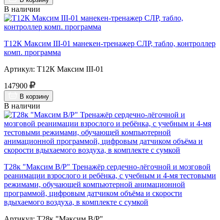
В наличии
Т12К Максим III-01 манекен-тренажер СЛР, табло, контроллер
комп. программа
Артикул: Т12К Максим III-01
147900
В корзину
В наличии
Т28к "Максим В/Р" Тренажёр сердечно-лёгочной и мозговой
реанимации взрослого и ребёнка, с учебным и 4-мя тестовыми
режимами, обучающей компьютерной анимационной
программой, цифровым датчиком объёма и скорости
вдыхаемого воздуха, в комплекте с сумкой
Артикул: Т28к "Максим В/Р"