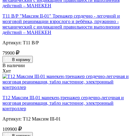
Т11 В/Р "Максим II-01" Тренажер сердечно - легочной и
мозговой реанимации взрослого и ребёнка, пружинно -
механический с индикацией правильности выполнения
действий – МАНЕКЕН
Артикул: Т11 В/Р
79900
В корзину
В наличии
Хит
Т12 Максим III-01 манекен-тренажер сердечно-легочная и
мозговая реанимация, табло настенное, электронный
контроллер
Артикул: Т12 Максим III-01
109900
В корзину