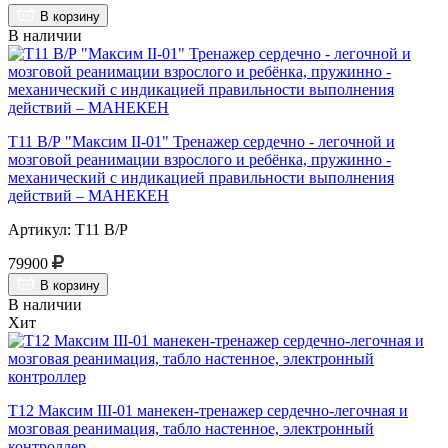
В корзину
В наличии
Т11 В/Р "Максим II-01" Тренажер сердечно - легочной и
мозговой реанимации взрослого и ребёнка, пружинно -
механический с индикацией правильности выполнения
действий – МАНЕКЕН
Артикул: Т11 В/Р
79900
В корзину
В наличии
Хит
Т12 Максим III-01 манекен-тренажер сердечно-легочная и
мозговая реанимация, табло настенное, электронный
контроллер