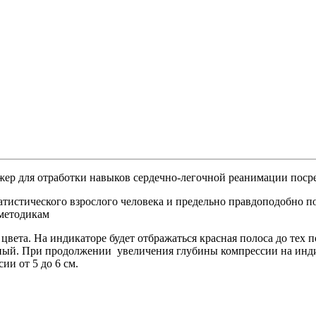
р для отработки навыков сердечно-легочной реанимации посре
истического взрослого человека и предельно правдоподобно пок
методикам
вета. На индикаторе будет отбражаться красная полоса до тех п
ый. При продолжении увеличения глубины компрессии на индика
и от 5 до 6 см.