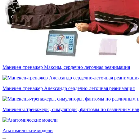
Манекен-тренажер Максим, сердечно-легочная реанимация
Манекен-тренажер Александр сердечно-легочная реанимация
Манекены-тренажеры, симуляторы, фантомы по различным на
Анатомические модели