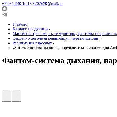
+7 931 230 10 13
3207679@mail.ru
Главная
-
Каталог продукции
-
Манекены-тренажеры, симуляторы, фантомы по различн
Сердечно-легочная реанимация, первая помощь
-
Реанимация взрослых
-
Фантом-система дыхания, наружного массажа сердца Am
Фантом-система дыхания, на