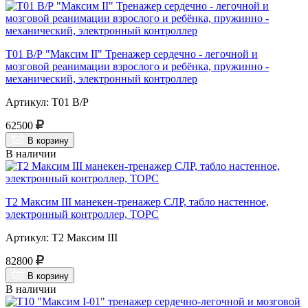
Т01 В/Р "Максим II" Тренажер сердечно - легочной и
мозговой реанимации взрослого и ребёнка, пружинно -
механический, электронный контроллер
Артикул: Т01 В/Р
62500
В корзину
В наличии
Т2 Максим III манекен-тренажер СЛР, табло настенное,
электронный контроллер, ТОРС
Артикул: Т2 Максим III
82800
В корзину
В наличии