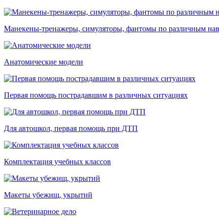
Манекены-тренажеры, симуляторы, фантомы по различным на
Анатомические модели
Первая помощь пострадавшим в различных ситуациях
Для автошкол, первая помощь при ДТП
Комплектация учебных классов
Макеты убежищ, укрытий