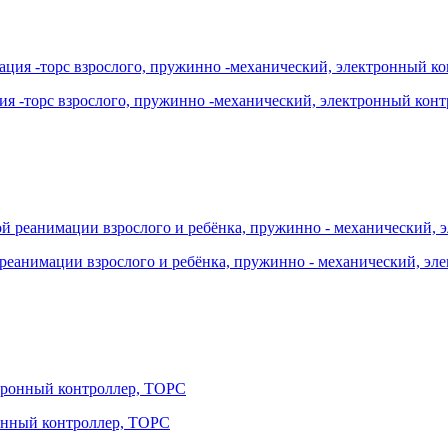
ция -торс взрослого, пружинно -механический, электронный кон
й реанимации взрослого и ребёнка, пружинно - механический, эл
ронный контроллер, ТОРС