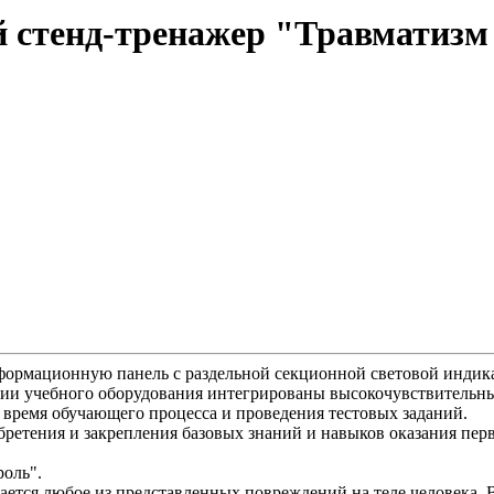
стенд-тренажер "Травматизм 
ормационную панель с раздельной секционной световой индика
ции учебного оборудования интегрированы высокочувствительн
время обучающего процесса и проведения тестовых заданий.
ретения и закрепления базовых знаний и навыков оказания пе
роль".
ется любое из представленных повреждений на теле человека. 