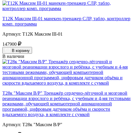
Т12К Максим III-01 манекен-тренажер СЛР, табло, контроллер
комп. программа
Артикул: Т12К Максим III-01
147900
В корзину
В наличии
Т28к "Максим В/Р" Тренажёр сердечно-лёгочной и мозговой
реанимации взрослого и ребёнка, с учебным и 4-мя тестовыми
режимами, обучающей компьютерной анимационной
программой, цифровым датчиком объёма и скорости
вдыхаемого воздуха, в комплекте с сумкой
Артикул: Т28к "Максим В/Р"