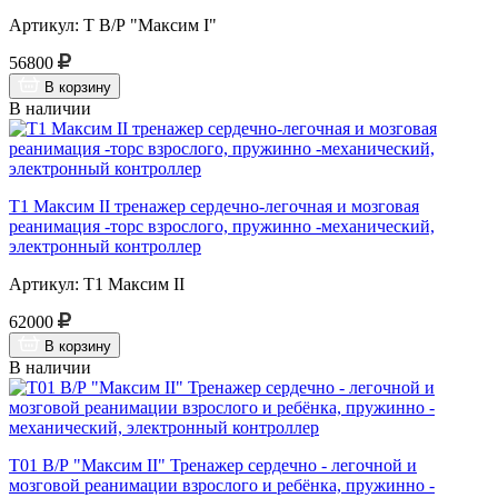
Артикул: Т В/Р "Максим I"
56800
В корзину
В наличии
Т1 Максим II тренажер сердечно-легочная и мозговая
реанимация -торс взрослого, пружинно -механический,
электронный контроллер
Артикул: Т1 Максим II
62000
В корзину
В наличии
Т01 В/Р "Максим II" Тренажер сердечно - легочной и
мозговой реанимации взрослого и ребёнка, пружинно -