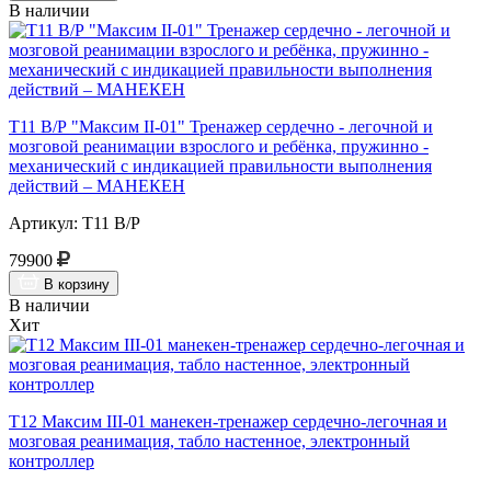
В наличии
Т11 В/Р "Максим II-01" Тренажер сердечно - легочной и
мозговой реанимации взрослого и ребёнка, пружинно -
механический с индикацией правильности выполнения
действий – МАНЕКЕН
Артикул: Т11 В/Р
79900
В корзину
В наличии
Хит
Т12 Максим III-01 манекен-тренажер сердечно-легочная и
мозговая реанимация, табло настенное, электронный
контроллер