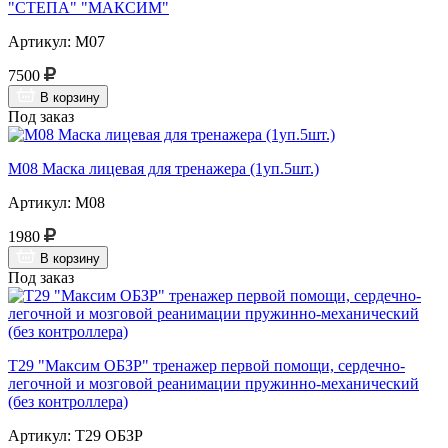
"СТЕПА" "МАКСИМ"
Артикул: М07
7500
В корзину
Под заказ
М08 Маска лицевая для тренажера (1уп.5шт.)
Артикул: М08
1980
В корзину
Под заказ
Т29 "Максим ОБЗР" тренажер первой помощи, сердечно-
легочной и мозговой реанимации пружинно-механический
(без контроллера)
Артикул: Т29 ОБЗР