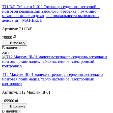
Т11 В/Р "Максим II-01" Тренажер сердечно - легочной и
мозговой реанимации взрослого и ребёнка, пружинно -
механический с индикацией правильности выполнения
действий – МАНЕКЕН
Артикул: Т11 В/Р
79900
В корзину
В наличии
Хит
Т12 Максим III-01 манекен-тренажер сердечно-легочная и
мозговая реанимация, табло настенное, электронный
контроллер
Артикул: Т12 Максим III-01
109900
В корзину
В наличии