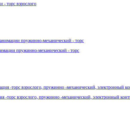
 - торс взрослого
нимации пружинно-механический - торс
ция -торс взрослого, пружинно -механический, электронный кон