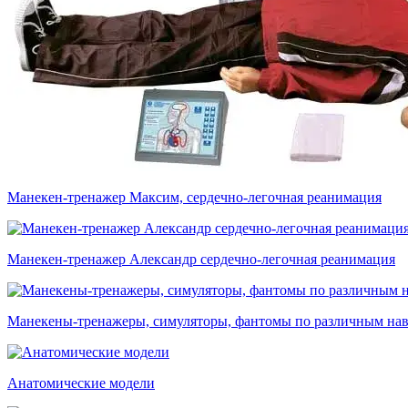
Манекен-тренажер Максим, сердечно-легочная реанимация
Манекен-тренажер Александр сердечно-легочная реанимация
Манекены-тренажеры, симуляторы, фантомы по различным на
Анатомические модели