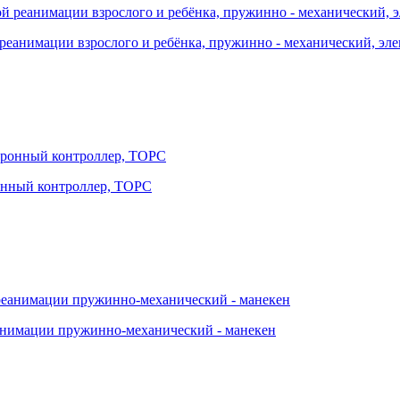
й реанимации взрослого и ребёнка, пружинно - механический, эл
ронный контроллер, ТОРС
еанимации пружинно-механический - манекен