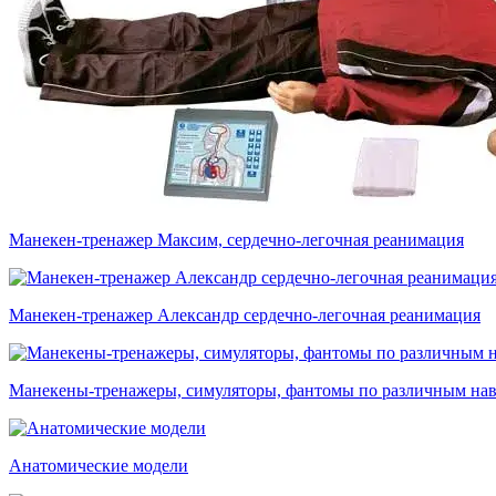
Манекен-тренажер Максим, сердечно-легочная реанимация
Манекен-тренажер Александр сердечно-легочная реанимация
Манекены-тренажеры, симуляторы, фантомы по различным на
Анатомические модели