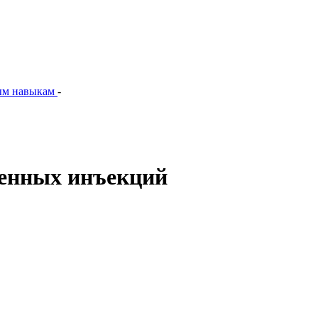
ым навыкам
-
венных инъекций