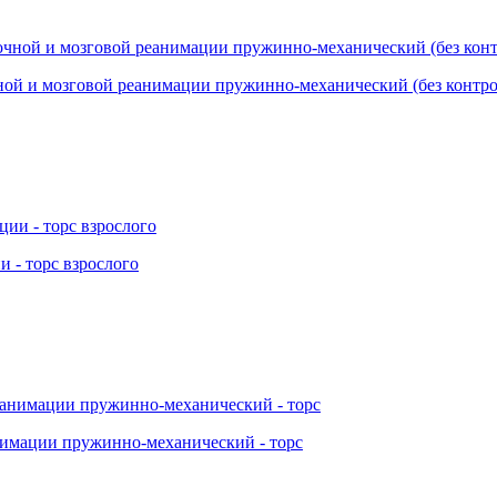
ой и мозговой реанимации пружинно-механический (без контро
 - торс взрослого
нимации пружинно-механический - торс