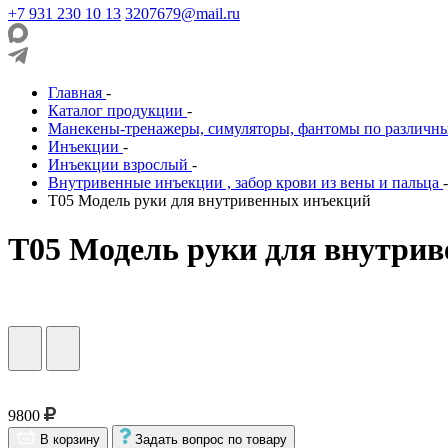
+7 931 230 10 13
3207679@mail.ru
Главная
-
Каталог продукции
-
Манекены-тренажеры, симуляторы, фантомы по различн
Инъекции
-
Инъекции взрослый
-
Внутривенные инъекции , забор крови из вены и пальца
-
Т05 Модель руки для внутривенных инъекций
Т05 Модель руки для внутри
9800
В корзину
Задать вопрос по товару