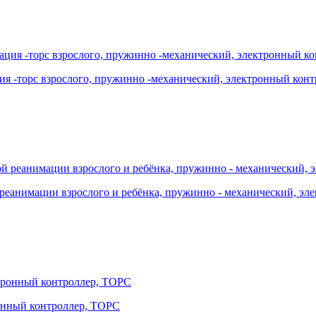
ция -торс взрослого, пружинно -механический, электронный кон
й реанимации взрослого и ребёнка, пружинно - механический, эл
ронный контроллер, ТОРС