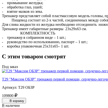
- промывание желудка;
- обработка глаз, ушей;
- взятие мазков из зева.
Тренажер представляет собой пластмассовую модель головы, 
Пищевод состоит из 2-х частей, соединенных между собой
Для слива жидкости из желудка необходимо отсоединить нижню
Тренажер имеет габаритные размеры 23х29х63 см.
КОМПЛЕКТНОСТЬ
- тренажер в собранном виде – 1 шт.;
- руководство по использованию, паспорт – 1 шт.;
- коробка упаковочная 25х31х65– 1 шт.
С этим товаром смотрят
Под заказ
Т29 "Максим ОБЗР" тренажер первой помощи, сердечно-легочн
Артикул: Т29 ОБЗР
109800
В корзину
В наличии