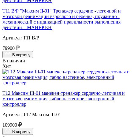
Т11 В/Р "Максим II-01" Тренажер сердечно - легочной и
мозговой реанимации взрослого и ребёнка, пружинно -
механический с индикацией правильности выполнения
действий – МАНЕКЕН
Артикул: Т11 В/Р
79900
В корзину
В наличии
Хит
Т12 Максим III-01 манекен-тренажер сердечно-легочная и
мозговая реанимация, табло настенное, электронный
контроллер
Артикул: Т12 Максим III-01
109900
В корзину