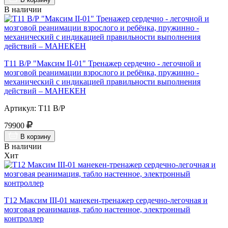
В наличии
Т11 В/Р "Максим II-01" Тренажер сердечно - легочной и
мозговой реанимации взрослого и ребёнка, пружинно -
механический с индикацией правильности выполнения
действий – МАНЕКЕН
Артикул: Т11 В/Р
79900
В корзину
В наличии
Хит
Т12 Максим III-01 манекен-тренажер сердечно-легочная и
мозговая реанимация, табло настенное, электронный
контроллер