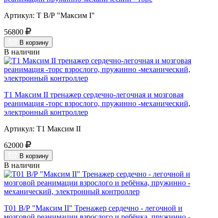
Артикул: Т В/Р "Максим I"
56800
В корзину
В наличии
Т1 Максим II тренажер сердечно-легочная и мозговая
реанимация -торс взрослого, пружинно -механический,
электронный контроллер
Артикул: Т1 Максим II
62000
В корзину
В наличии
Т01 В/Р "Максим II" Тренажер сердечно - легочной и
мозговой реанимации взрослого и ребёнка, пружинно -