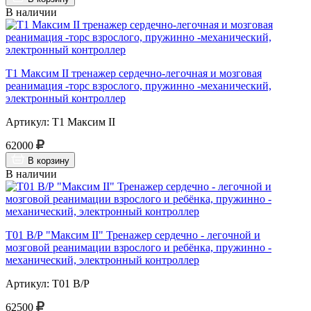
В наличии
Т1 Максим II тренажер сердечно-легочная и мозговая
реанимация -торс взрослого, пружинно -механический,
электронный контроллер
Артикул: Т1 Максим II
62000
В корзину
В наличии
Т01 В/Р "Максим II" Тренажер сердечно - легочной и
мозговой реанимации взрослого и ребёнка, пружинно -
механический, электронный контроллер
Артикул: Т01 В/Р
62500