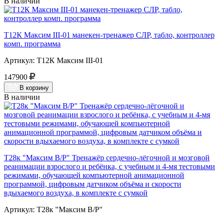
В наличии
Т12К Максим III-01 манекен-тренажер СЛР, табло, контроллер
комп. программа
Артикул: Т12К Максим III-01
147900
В корзину
В наличии
Т28к "Максим В/Р" Тренажёр сердечно-лёгочной и мозговой
реанимации взрослого и ребёнка, с учебным и 4-мя тестовыми
режимами, обучающей компьютерной анимационной
программой, цифровым датчиком объёма и скорости
вдыхаемого воздуха, в комплекте с сумкой
Артикул: Т28к "Максим В/Р"