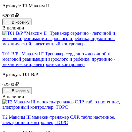
Артикул: Т1 Максим II
62000
В корзину
В наличии
Т01 В/Р "Максим II" Тренажер сердечно - легочной и
мозговой реанимации взрослого и ребёнка, пружинно -
механический, электронный контроллер
Артикул: Т01 В/Р
62500
В корзину
В наличии
Т2 Максим III манекен-тренажер СЛР, табло настенное,
электронный контроллер, ТОРС