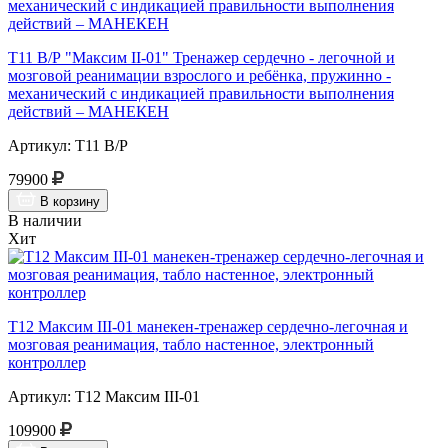
Т11 В/Р "Максим II-01" Тренажер сердечно - легочной и
мозговой реанимации взрослого и ребёнка, пружинно -
механический с индикацией правильности выполнения
действий – МАНЕКЕН
Артикул: Т11 В/Р
79900
В корзину
В наличии
Хит
Т12 Максим III-01 манекен-тренажер сердечно-легочная и
мозговая реанимация, табло настенное, электронный
контроллер
Артикул: Т12 Максим III-01
109900