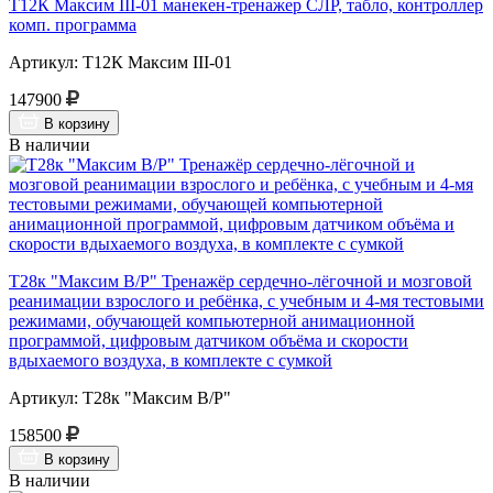
Т12К Максим III-01 манекен-тренажер СЛР, табло, контроллер
комп. программа
Артикул: Т12К Максим III-01
147900
В корзину
В наличии
Т28к "Максим В/Р" Тренажёр сердечно-лёгочной и мозговой
реанимации взрослого и ребёнка, с учебным и 4-мя тестовыми
режимами, обучающей компьютерной анимационной
программой, цифровым датчиком объёма и скорости
вдыхаемого воздуха, в комплекте с сумкой
Артикул: Т28к "Максим В/Р"
158500
В корзину
В наличии