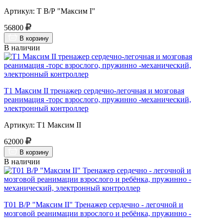
Артикул: Т В/Р "Максим I"
56800
В корзину
В наличии
Т1 Максим II тренажер сердечно-легочная и мозговая
реанимация -торс взрослого, пружинно -механический,
электронный контроллер
Артикул: Т1 Максим II
62000
В корзину
В наличии
Т01 В/Р "Максим II" Тренажер сердечно - легочной и
мозговой реанимации взрослого и ребёнка, пружинно -