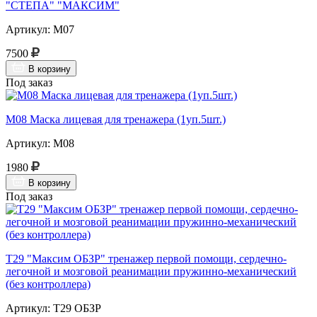
"СТЕПА" "МАКСИМ"
Артикул: М07
7500
В корзину
Под заказ
М08 Маска лицевая для тренажера (1уп.5шт.)
Артикул: М08
1980
В корзину
Под заказ
Т29 "Максим ОБЗР" тренажер первой помощи, сердечно-
легочной и мозговой реанимации пружинно-механический
(без контроллера)
Артикул: Т29 ОБЗР