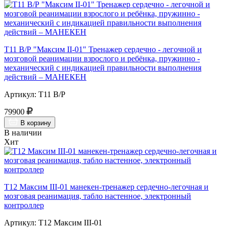
Т11 В/Р "Максим II-01" Тренажер сердечно - легочной и
мозговой реанимации взрослого и ребёнка, пружинно -
механический с индикацией правильности выполнения
действий – МАНЕКЕН
Артикул: Т11 В/Р
79900
В корзину
В наличии
Хит
Т12 Максим III-01 манекен-тренажер сердечно-легочная и
мозговая реанимация, табло настенное, электронный
контроллер
Артикул: Т12 Максим III-01