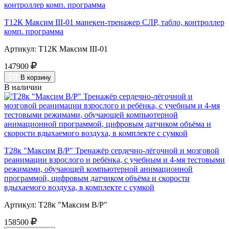
Т12К Максим III-01 манекен-тренажер СЛР, табло, контроллер
комп. программа
Артикул: Т12К Максим III-01
147900
В корзину
В наличии
Т28к "Максим В/Р" Тренажёр сердечно-лёгочной и мозговой
реанимации взрослого и ребёнка, с учебным и 4-мя тестовыми
режимами, обучающей компьютерной анимационной
программой, цифровым датчиком объёма и скорости
вдыхаемого воздуха, в комплекте с сумкой
Артикул: Т28к "Максим В/Р"
158500