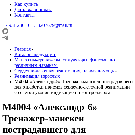
Как купить
Доставка и оплата
Контакты
+7 931 230 10 13
3207679@mail.ru
Главная
-
Каталог продукции
-
Манекены-тренажеры, симуляторы, фантомы по
различным навыкам
-
Сердечно-легочная реанимация, первая помощь
-
Реанимация взрослых
-
М4004 «Александр-6» Тренажер-манекен пострадавшего
для отработки приемов сердечно-легочной реанимации
со светозвуковой индикацией и контроллером
М4004 «Александр-6»
Тренажер-манекен
пострадавшего для