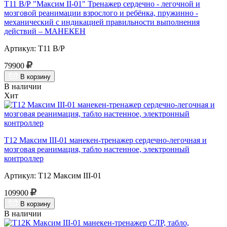
Т11 В/Р "Максим II-01" Тренажер сердечно - легочной и
мозговой реанимации взрослого и ребёнка, пружинно -
механический с индикацией правильности выполнения
действий – МАНЕКЕН
Артикул: Т11 В/Р
79900
В корзину
В наличии
Хит
Т12 Максим III-01 манекен-тренажер сердечно-легочная и
мозговая реанимация, табло настенное, электронный
контроллер
Артикул: Т12 Максим III-01
109900
В корзину
В наличии