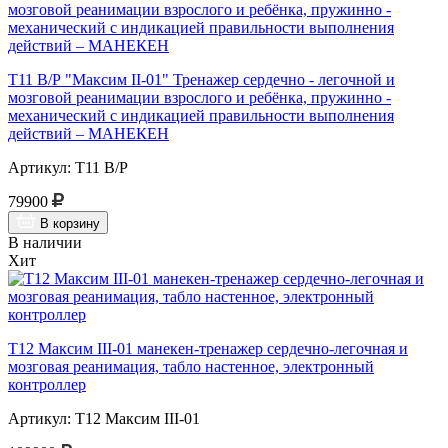
Т11 В/Р "Максим II-01" Тренажер сердечно - легочной и
мозговой реанимации взрослого и ребёнка, пружинно -
механический с индикацией правильности выполнения
действий – МАНЕКЕН
Артикул: Т11 В/Р
79900
В корзину
В наличии
Хит
Т12 Максим III-01 манекен-тренажер сердечно-легочная и
мозговая реанимация, табло настенное, электронный
контроллер
Артикул: Т12 Максим III-01