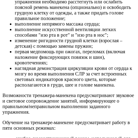
упражнения необходимо расстегнуть или ослабить
поясной ремень манекена (опционально) и освободить
грудную клетку от одежды, а также придать голове
правильное положение;
выполнение непрямого массажа сердца;
выполнение искусственной вентиляции легких
способами "изо рта в рот" и "изо рта в нос";
изменение ригидности грудной клетки (взрослая –
детская) с помощью замены пружин;
первая медпомощь при ожогах, переломах (включая
наложение фиксирующих повязок и шин),
кровотечениях;
наглядная демонстрация циркуляции крови от сердца к
мозгу во время выполнения СЛР за счет встроенных
световых индикаторов красного цвета, которые
располагаются в груди, шее и голове манекена.
Возможности тренажера-манекена предусматривают звуковое
и световое сопровождение занятий, информирующее о
правильном/неправильном выполнении заданного
упражнения.
Обучение на тренажере-манекене предусматривает работу в
пяти основных режимах: