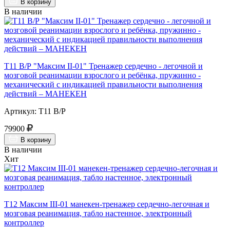
В корзину
В наличии
Т11 В/Р "Максим II-01" Тренажер сердечно - легочной и
мозговой реанимации взрослого и ребёнка, пружинно -
механический с индикацией правильности выполнения
действий – МАНЕКЕН
Артикул: Т11 В/Р
79900
В корзину
В наличии
Хит
Т12 Максим III-01 манекен-тренажер сердечно-легочная и
мозговая реанимация, табло настенное, электронный
контроллер