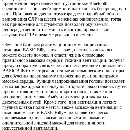
приложению через надежное и устойчивое Bluetooth-
соединение — нет необходимости настраивать беспроводную
сеть. Приложение для инструктора дает подробный обзор
выполнения СЛР на шести манекенах одновременно, тогда
как приложение для студентов позволяет обучаемым
непосредственно отслеживать и контролировать свои
результаты СЛР в режиме реального времени.
Обучение базовым реанимационным мероприятиям с
помощью BASICBilly+ показывает, насколько легко вы
можете оказать помощь и спасти жизнь с помощью
правильного массажа сердца и техники вентиляции, получая
прямую обратную связь через соответствующие приложения.
BASICBilly+ имеет реалистичные анатомические ориентиры
для обучения правильному положению рук при непрямом
массаже сердца. Функция запрокидывания головы позволяет
легко запрокидывать голову для открытия дыхательных путей
при вентиляции «рот в рот» и «рот в нос», а также при
использовании мешка Амбу или имитации закрытых
дыхательных путей. Кроме того, при вентиляции легких
грудная клетка поднимается. Также возможна вентиляция с
помощью маски, и BASICBilly+ поставляется с легко
сменяемыми одноразовыми легочными мешками и
ополнительной лицевой маской для гигиеничности
искусственной вентиляции.