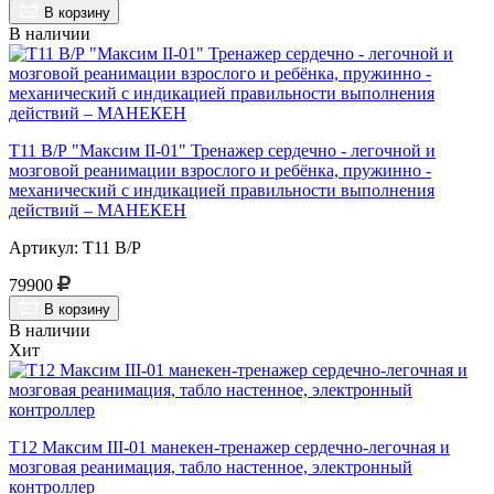
В корзину
В наличии
Т11 В/Р "Максим II-01" Тренажер сердечно - легочной и
мозговой реанимации взрослого и ребёнка, пружинно -
механический с индикацией правильности выполнения
действий – МАНЕКЕН
Артикул: Т11 В/Р
79900
В корзину
В наличии
Хит
Т12 Максим III-01 манекен-тренажер сердечно-легочная и
мозговая реанимация, табло настенное, электронный
контроллер