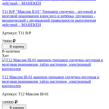
Т11 В/Р "Максим II-01" Тренажер сердечно - легочной и
мозговой реанимации взрослого и ребёнка, пружинно -
механический с индикацией правильности выполнения
действий – МАНЕКЕН
Артикул: Т11 В/Р
79900
В корзину
В наличии
Хит
Т12 Максим III-01 манекен-тренажер сердечно-легочная и
мозговая реанимация, табло настенное, электронный
контроллер
Артикул: Т12 Максим III-01
109900
В корзину