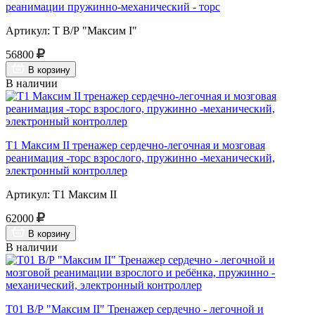
реанимации пружинно-механический - торс
Артикул: Т В/Р "Максим I"
56800
В корзину
В наличии
Т1 Максим II тренажер сердечно-легочная и мозговая
реанимация -торс взрослого, пружинно -механический,
электронный контроллер
Артикул: Т1 Максим II
62000
В корзину
В наличии
Т01 В/Р "Максим II" Тренажер сердечно - легочной и