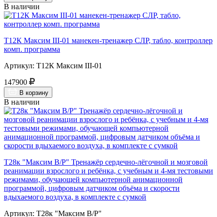
В наличии
Т12К Максим III-01 манекен-тренажер СЛР, табло, контроллер
комп. программа
Артикул: Т12К Максим III-01
147900
В корзину
В наличии
Т28к "Максим В/Р" Тренажёр сердечно-лёгочной и мозговой
реанимации взрослого и ребёнка, с учебным и 4-мя тестовыми
режимами, обучающей компьютерной анимационной
программой, цифровым датчиком объёма и скорости
вдыхаемого воздуха, в комплекте с сумкой
Артикул: Т28к "Максим В/Р"