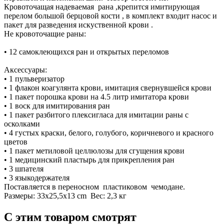
Кровоточащая надеваемая рана ,крепится имитирующая
перелом большой берцовой кости , в комплект входит насос и
пакет для разведения искуственной крови .
Не кровоточащие раны:
• 12 самоклеющихся ран и открытых переломов
Аксессуары:
• 1 пульверизатор
• 1 флакон коагулянта крови, имитация свернувшейся крови
• 1 пакет порошка крови на 4.5 литр имитатора крови
• 1 воск для имитирования ран
• 1 пакет разбитого плексигласа для имитации раны с
осколками
• 4 густых краски, белого, голубого, коричневого и красного
цветов
• 1 пакет метиловой целлюлозы для сгущения крови
• 1 медицинский пластырь для прикрепления ран
• 3 шпателя
• 3 языкодержателя
Поставляется в переносном пластиковом чемодане.
Размеры: 33x25,5x13 cm Вес: 2,3 кг
С этим товаром смотрят