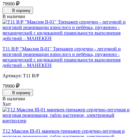
79900
В корзину
В наличии
Т11 В/Р "Максим II-01" Тренажер сердечно - легочной и
мозговой реанимации взрослого и ребёнка, пружинно -
механический с индикацией правильности выполнения
действий – МАНЕКЕН
Артикул: Т11 В/Р
79900
В корзину
В наличии
Хит
Т12 Максим III-01 манекен-тренажер сердечно-легочная и
мозговая реанимация, табло настенное, электронный