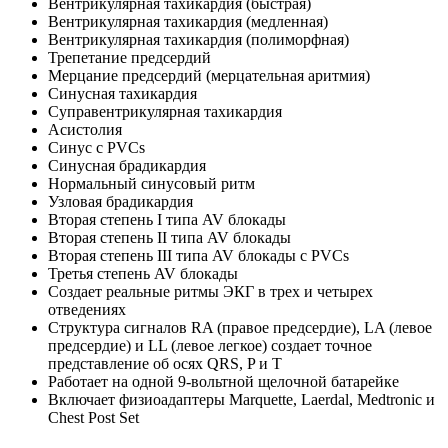
Вентрикулярная тахикардия (быстрая)
Вентрикулярная тахикардия (медленная)
Вентрикулярная тахикардия (полиморфная)
Трепетание предсердий
Мерцание предсердий (мерцательная аритмия)
Синусная тахикардия
Суправентрикулярная тахикардия
Асистолия
Синус с PVCs
Синусная брадикардия
Нормальный синусовый ритм
Узловая брадикардия
Вторая степень I типа AV блокады
Вторая степень II типа AV блокады
Вторая степень III типа AV блокады c PVCs
Третья степень AV блокады
Создает реальные ритмы ЭКГ в трех и четырех
отведениях
Структура сигналов RA (правое предсердие), LA (левое
предсердие) и LL (левое легкое) создает точное
представление об осях QRS, P и T
Работает на одной 9-вольтной щелочной батарейке
Включает физиоадаптеры Marquette, Laerdal, Medtronic и
Chest Post Set