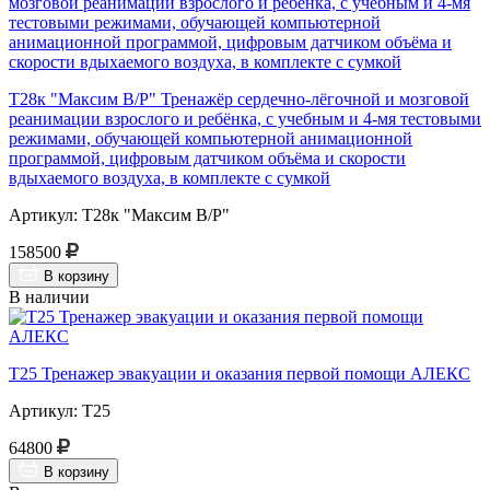
Т28к "Максим В/Р" Тренажёр сердечно-лёгочной и мозговой
реанимации взрослого и ребёнка, с учебным и 4-мя тестовыми
режимами, обучающей компьютерной анимационной
программой, цифровым датчиком объёма и скорости
вдыхаемого воздуха, в комплекте с сумкой
Артикул: Т28к "Максим В/Р"
158500
В корзину
В наличии
Т25 Тренажер эвакуации и оказания первой помощи АЛЕКС
Артикул: Т25
64800
В корзину