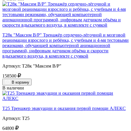
Т28к "Максим В/Р" Тренажёр сердечно-лёгочной и мозговой
реанимации взрослого и ребёнка, с учебным и 4-мя тестовыми
режимами, обучающей компьютерной анимационной
программой, цифровым датчиком объёма и скорости
вдыхаемого воздуха, в комплекте с сумкой
Артикул: Т28к "Максим В/Р"
158500
В корзину
В наличии
Т25 Тренажер эвакуации и оказания первой помощи АЛЕКС
Артикул: Т25
64800