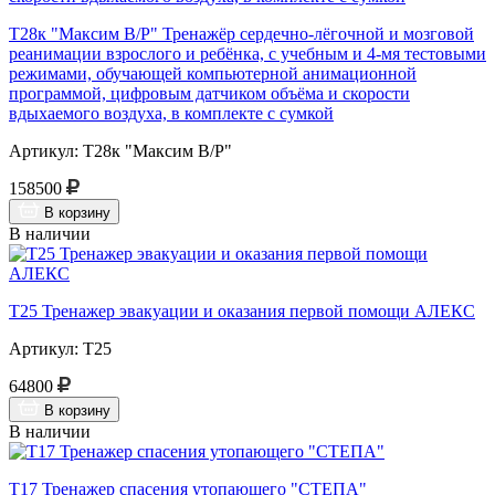
Т28к "Максим В/Р" Тренажёр сердечно-лёгочной и мозговой
реанимации взрослого и ребёнка, с учебным и 4-мя тестовыми
режимами, обучающей компьютерной анимационной
программой, цифровым датчиком объёма и скорости
вдыхаемого воздуха, в комплекте с сумкой
Артикул: Т28к "Максим В/Р"
158500
В корзину
В наличии
Т25 Тренажер эвакуации и оказания первой помощи АЛЕКС
Артикул: Т25
64800
В корзину
В наличии
Т17 Тренажер спасения утопающего "СТЕПА"