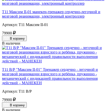
Т11 Максим II-01 манекен-тренажер сердечно-легочной и
мозговой реанимации, электронный контроллер
Артикул: Т11 Максим II-01
79900
В корзину
В наличии
Т11 В/Р "Максим II-01" Тренажер сердечно - легочной и
мозговой реанимации взрослого и ребёнка, пружинно -
механический с индикацией правильности выполнения
действий – МАНЕКЕН
Артикул: Т11 В/Р
79900
В корзину
В наличии