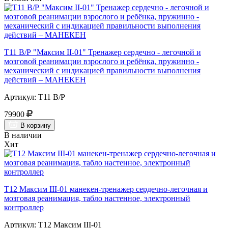
Т11 В/Р "Максим II-01" Тренажер сердечно - легочной и
мозговой реанимации взрослого и ребёнка, пружинно -
механический с индикацией правильности выполнения
действий – МАНЕКЕН
Артикул: Т11 В/Р
79900
В корзину
В наличии
Хит
Т12 Максим III-01 манекен-тренажер сердечно-легочная и
мозговая реанимация, табло настенное, электронный
контроллер
Артикул: Т12 Максим III-01