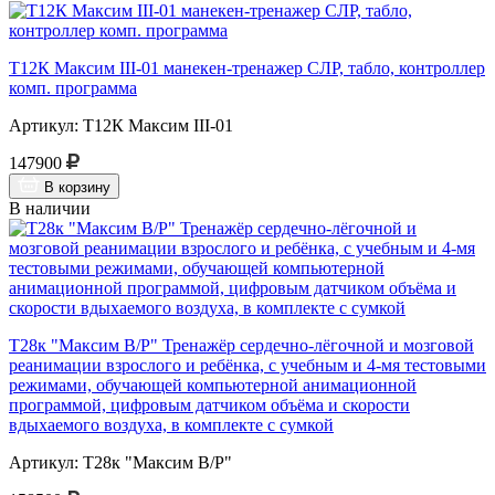
Т12К Максим III-01 манекен-тренажер СЛР, табло, контроллер
комп. программа
Артикул: Т12К Максим III-01
147900
В корзину
В наличии
Т28к "Максим В/Р" Тренажёр сердечно-лёгочной и мозговой
реанимации взрослого и ребёнка, с учебным и 4-мя тестовыми
режимами, обучающей компьютерной анимационной
программой, цифровым датчиком объёма и скорости
вдыхаемого воздуха, в комплекте с сумкой
Артикул: Т28к "Максим В/Р"