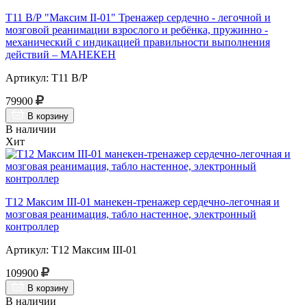
Т11 В/Р "Максим II-01" Тренажер сердечно - легочной и
мозговой реанимации взрослого и ребёнка, пружинно -
механический с индикацией правильности выполнения
действий – МАНЕКЕН
Артикул: Т11 В/Р
79900
В корзину
В наличии
Хит
Т12 Максим III-01 манекен-тренажер сердечно-легочная и
мозговая реанимация, табло настенное, электронный
контроллер
Артикул: Т12 Максим III-01
109900
В корзину
В наличии