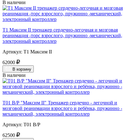
В наличии
Т1 Максим II тренажер сердечно-легочная и мозговая
реанимация -торс взрослого, пружинно -механический,
электронный контроллер
Артикул: Т1 Максим II
62000
В корзину
В наличии
Т01 В/Р "Максим II" Тренажер сердечно - легочной и
мозговой реанимации взрослого и ребёнка, пружинно -
механический, электронный контроллер
Артикул: Т01 В/Р
62500