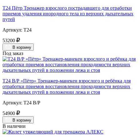
Т24 Пётр Тренажер взрослого пострадавшего для отработки
приемов удаления инородного тела из верхних дыхательных
путей
Артикул: Т24
53200
В корзину
Под заказ
Т24 В/Р «Пётр» Тренажер-манекен взрослого и ребёнка для
отработки приемов восстановления проходимости верхних
дыхательных путей в положении лежа и стоя
Артикул: Т24 В/Р
54900
В корзину
В наличии