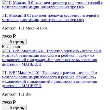
Т11 Максим II-01 манекен-тренажер сердечно-легочной и
мозговой реанимации, электронный контроллер
Артикул: Т11 Максим II-01
79900
В корзину
В наличии
Т11 В/Р "Максим II-01" Тренажер сердечно - легочной и
мозговой реанимации взрослого и ребёнка, пружинно -
механический с индикацией правильности выполнения
действий – МАНЕКЕН
Артикул: Т11 В/Р
79900
В корзину