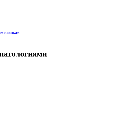
ым навыкам
-
 патологиями