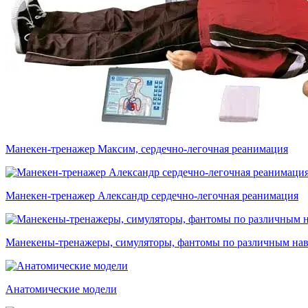
Манекен-тренажер Максим, сердечно-легочная реанимация
Манекен-тренажер Александр сердечно-легочная реанимация
Манекены-тренажеры, симуляторы, фантомы по различным на
Анатомические модели