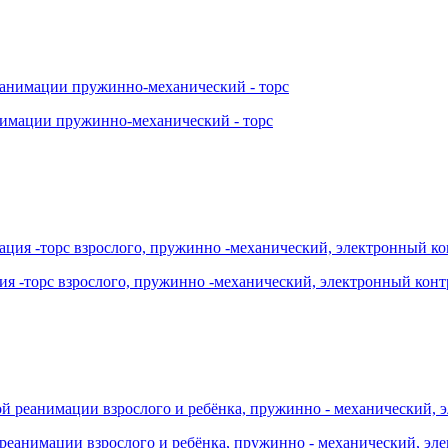
нимации пружинно-механический - торс
ция -торс взрослого, пружинно -механический, электронный кон
й реанимации взрослого и ребёнка, пружинно - механический, эл