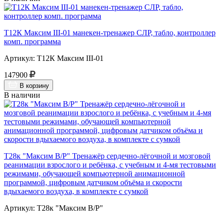
Т12К Максим III-01 манекен-тренажер СЛР, табло, контроллер
комп. программа
Артикул: Т12К Максим III-01
147900
В корзину
В наличии
Т28к "Максим В/Р" Тренажёр сердечно-лёгочной и мозговой
реанимации взрослого и ребёнка, с учебным и 4-мя тестовыми
режимами, обучающей компьютерной анимационной
программой, цифровым датчиком объёма и скорости
вдыхаемого воздуха, в комплекте с сумкой
Артикул: Т28к "Максим В/Р"