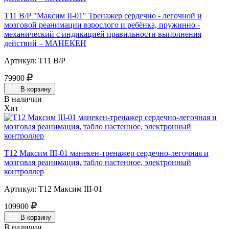
Т11 В/Р "Максим II-01" Тренажер сердечно - легочной и
мозговой реанимации взрослого и ребёнка, пружинно -
механический с индикацией правильности выполнения
действий – МАНЕКЕН
Артикул: Т11 В/Р
79900
В корзину
В наличии
Хит
Т12 Максим III-01 манекен-тренажер сердечно-легочная и
мозговая реанимация, табло настенное, электронный
контроллер
Артикул: Т12 Максим III-01
109900
В корзину
В наличии