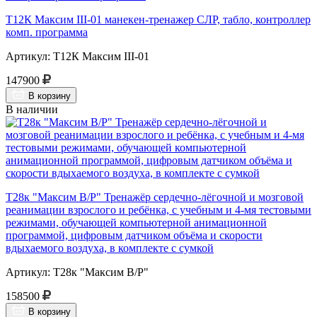
Т12К Максим III-01 манекен-тренажер СЛР, табло, контроллер
комп. программа
Артикул: Т12К Максим III-01
147900
В корзину
В наличии
Т28к "Максим В/Р" Тренажёр сердечно-лёгочной и мозговой
реанимации взрослого и ребёнка, с учебным и 4-мя тестовыми
режимами, обучающей компьютерной анимационной
программой, цифровым датчиком объёма и скорости
вдыхаемого воздуха, в комплекте с сумкой
Артикул: Т28к "Максим В/Р"
158500
В корзину