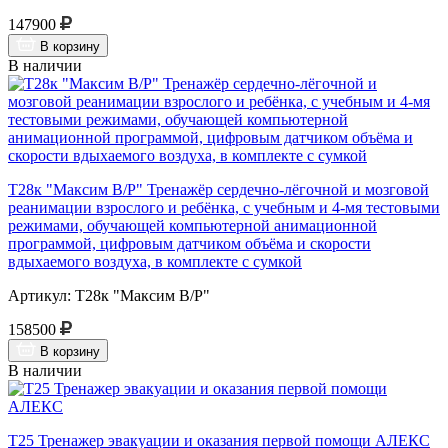
147900
В корзину
В наличии
Т28к "Максим В/Р" Тренажёр сердечно-лёгочной и мозговой
реанимации взрослого и ребёнка, с учебным и 4-мя тестовыми
режимами, обучающей компьютерной анимационной
программой, цифровым датчиком объёма и скорости
вдыхаемого воздуха, в комплекте с сумкой
Артикул: Т28к "Максим В/Р"
158500
В корзину
В наличии
Т25 Тренажер эвакуации и оказания первой помощи АЛЕКС