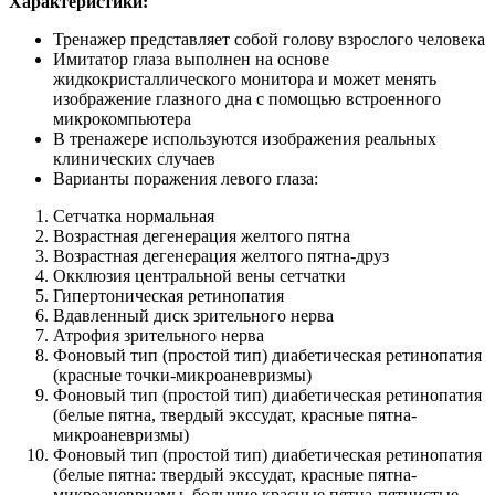
Характеристики:
Тренажер представляет собой голову взрослого человека
Имитатор глаза выполнен на основе
жидкокристаллического монитора и может менять
изображение глазного дна с помощью встроенного
микрокомпьютера
В тренажере используются изображения реальных
клинических случаев
Варианты поражения левого глаза:
Сетчатка нормальная
Возрастная дегенерация желтого пятна
Возрастная дегенерация желтого пятна-друз
Окклюзия центральной вены сетчатки
Гипертоническая ретинопатия
Вдавленный диск зрительного нерва
Атрофия зрительного нерва
Фоновый тип (простой тип) диабетическая ретинопатия
(красные точки-микроаневризмы)
Фоновый тип (простой тип) диабетическая ретинопатия
(белые пятна, твердый экссудат, красные пятна-
микроаневризмы)
Фоновый тип (простой тип) диабетическая ретинопатия
(белые пятна: твердый экссудат, красные пятна-
микроаневризмы, большие красные пятна-пятнистые