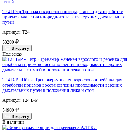
Т24 Пётр Тренажер взрослого пострадавшего для отработки
приемов удаления инородного тела из верхних дыхательных
путей
Артикул: Т24
53200
В корзину
Под заказ
Т24 В/Р «Пётр» Тренажер-манекен взрослого и ребёнка для
отработки приемов восстановления проходимости верхних
дыхательных путей в положении лежа и стоя
Артикул: Т24 В/Р
54900
В корзину
В наличии