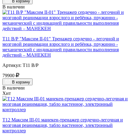
В корзину
В наличии
Т11 В/Р "Максим II-01" Тренажер сердечно - легочной и
мозговой реанимации взрослого и ребёнка, пружинно -
механический с индикацией правильности выполнения
действий – МАНЕКЕН
Артикул: Т11 В/Р
79900
В корзину
В наличии
Хит
Т12 Максим III-01 манекен-тренажер сердечно-легочная и
мозговая реанимация, табло настенное, электронный
контроллер