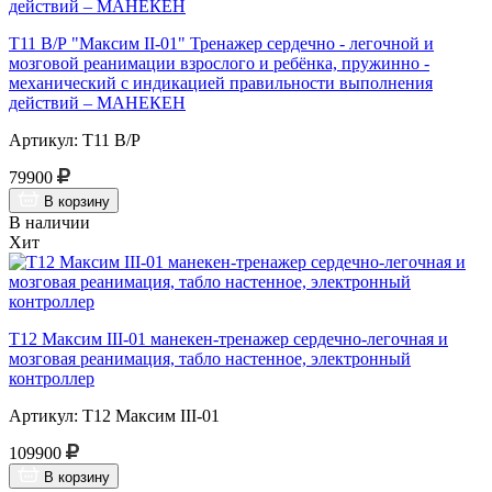
Т11 В/Р "Максим II-01" Тренажер сердечно - легочной и
мозговой реанимации взрослого и ребёнка, пружинно -
механический с индикацией правильности выполнения
действий – МАНЕКЕН
Артикул: Т11 В/Р
79900
В корзину
В наличии
Хит
Т12 Максим III-01 манекен-тренажер сердечно-легочная и
мозговая реанимация, табло настенное, электронный
контроллер
Артикул: Т12 Максим III-01
109900
В корзину