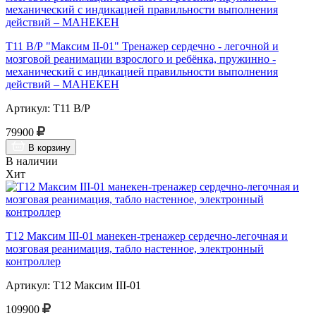
Т11 В/Р "Максим II-01" Тренажер сердечно - легочной и
мозговой реанимации взрослого и ребёнка, пружинно -
механический с индикацией правильности выполнения
действий – МАНЕКЕН
Артикул: Т11 В/Р
79900
В корзину
В наличии
Хит
Т12 Максим III-01 манекен-тренажер сердечно-легочная и
мозговая реанимация, табло настенное, электронный
контроллер
Артикул: Т12 Максим III-01
109900